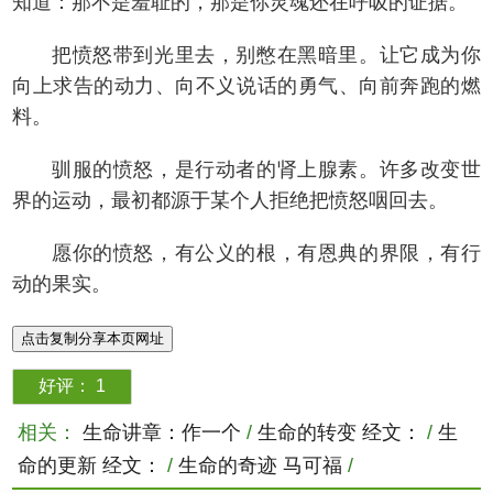
知道：那不是羞耻的，那是你灵魂还在呼吸的证据。
把愤怒带到光里去，别憋在黑暗里。让它成为你
向上求告的动力、向不义说话的勇气、向前奔跑的燃
料。
驯服的愤怒，是行动者的肾上腺素。许多改变世
界的运动，最初都源于某个人拒绝把愤怒咽回去。
愿你的愤怒，有公义的根，有恩典的界限，有行
动的果实。
点击复制分享本页网址
好评：
1
相关：
生命讲章：作一个
/
生命的转变 经文：
/
生
命的更新 经文：
/
生命的奇迹 马可福
/