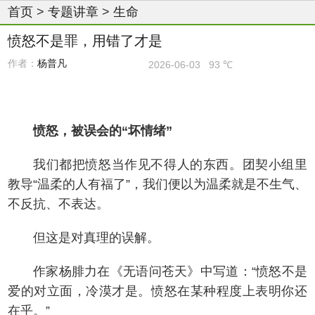
首页
>
专题讲章
>
生命
愤怒不是罪，用错了才是
作者：
杨普凡
2026-06-03
93 ℃
愤怒，被误会的“坏情绪”
我们都把愤怒当作见不得人的东西。团契小组里
教导“温柔的人有福了”，我们便以为温柔就是不生气、
不反抗、不表达。
但这是对真理的误解。
作家杨腓力在《无语问苍天》中写道：“愤怒不是
爱的对立面，冷漠才是。愤怒在某种程度上表明你还
在乎。”