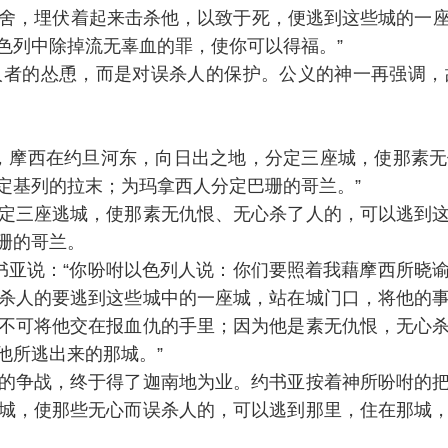
有人恨他的邻舍，埋伏着起来击杀他，以致于死，便逃到这些城
色列中除掉流无辜血的罪，使你可以得福。”
人者的怂恿，而是对误杀人的保护。公义的神一再强调，
3)“那时，摩西在约旦河东，向日出之地，分定三座城，使
定基列的拉末；为玛拿西人分定巴珊的哥兰。”
定三座逃城，使那素无仇恨、无心杀了人的，可以逃到
珊的哥兰。
华晓谕约书亚说：“你吩咐以色列人说：你们要照着我藉摩西
杀人的要逃到这些城中的一座城，站在城门口，将他的
不可将他交在报血仇的手里；因为他是素无仇恨，无心
他所逃出来的那城。”
的争战，终于得了迦南地为业。约书亚按着神所吩咐的
城，使那些无心而误杀人的，可以逃到那里，住在那城