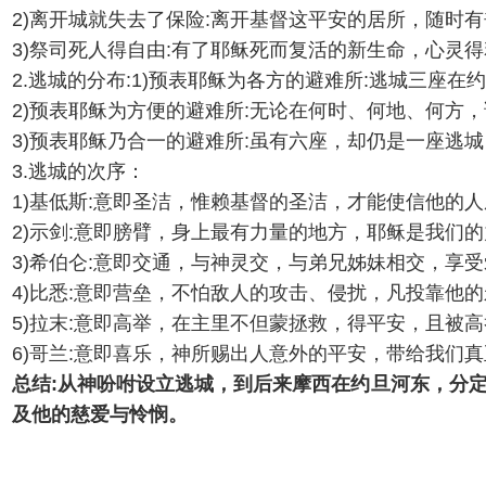
2)离开城就失去了保险:离开基督这平安的居所，随时
3)祭司死人得自由:有了耶稣死而复活的新生命，心灵
2.逃城的分布:1)预表耶稣为各方的避难所:逃城三
2)预表耶稣为方便的避难所:无论在何时、何地、何方
3)预表耶稣乃合一的避难所:虽有六座，却仍是一座逃
3.逃城的次序：
1)基低斯:意即圣洁，惟赖基督的圣洁，才能使信他的
2)示剑:意即膀臂，身上最有力量的地方，耶稣是我们
3)希伯仑:意即交通，与神灵交，与弟兄姊妹相交，享
4)比悉:意即营垒，不怕敌人的攻击、侵扰，凡投靠他
5)拉末:意即高举，在主里不但蒙拯救，得平安，且被
6)哥兰:意即喜乐，神所赐出人意外的平安，带给我们
总结:从神吩咐设立逃城，到后来摩西在约旦河东，分
及他的慈爱与怜悯。