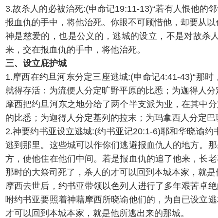
3.故杀人的必被治死:(申命记19:11-13)“若
报血仇的手中，将他治死。你眼不可顾惜他，却要从以
神是慈爱的，也是公义的，逃城的设立，不是对故杀
来，交在报血仇的手中，将他治死。
三、设立庇护城
1.摩西在约旦河东分定三座逃城:(申命记4:41-4
就得存活：为流便人分定旷野平原的比悉；为迦得人分
摩西把约旦河东之地分给了两个半支派为业，在其中分
的比悉；为迦得人分定基列的拉末；为玛拿西人分定巴
2.神要约书亚设立逃城:(约书亚记20:1-6)耶和
逃到那里。这些城可以作你们逃避报血仇人的地方。那
方，使他住在他们中间。若是报血仇的追了他来，长老
那时的大祭司死了，杀人的才可以回到本城本家，就是
摩西去世后，约书亚带领以色列人进行了多年艰苦卓绝
咐约书亚要照着神藉摩西所晓谕他们的，为自已设立逃
才可以回到本城本家，就是他所逃出来的那城。