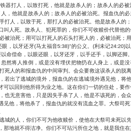
31)“倘若人用铁器打人，以致打死，他就是故杀人的；故杀
了人，他就是故杀人的；故杀人的必被治死。报血仇的必
手打人，以致于死，那打人的必被治死。他是故杀人的
口叫人死。故杀人、犯死罪的，你们不可收赎价代替他的
必被治死；用可以打死人的石头打死人的，必被治死；
，以牙还牙(马太福音5:38)”的公义。(利未记24:2
惜，要以命偿命，以眼还眼，以牙还牙，以手还手，以脚还脚。
人没有仇恨，忽然将人推倒，或是没有埋伏把物扔在人身上，
打死人的和报血仇的中间审判。会众要救这误杀人的脱
，若出了逃城的境外，报血仇的在逃城境外遇见他，将
才可以回到他所得为业之地。这在你们一切的住处，要作
，也无意害他，只是因失手杀了人，他是不该死的，会
遇见他，将他杀了，报血仇的就没有流血之罪。大祭司死
。
4)“那逃到逃城的人，你们不可为他收赎价，使他在大祭司未
，那地就不得洁净。你们不可玷污所住之地，就是我住在