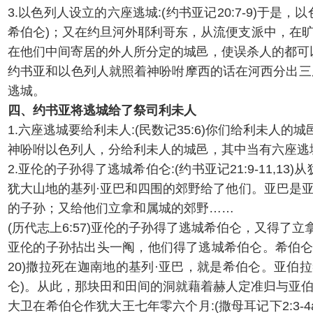
3.以色列人设立的六座逃城:(约书亚记20:7-9)
希伯仑)；又在约旦河外耶利哥东，从流便支派中，在
在他们中间寄居的外人所分定的城邑，使误杀人的都可
约书亚和以色列人就照着神吩咐摩西的话在河西分出三
逃城。
四、约书亚将逃城给了祭司利未人
1.六座逃城要给利未人:(民数记35:6)你们给利未
神吩咐以色列人，分给利未人的城邑，其中当有六座逃
2.亚伦的子孙得了逃城希伯仑:(约书亚记21:9-1
犹大山地的基列·亚巴和四围的郊野给了他们。亚巴是亚
的子孙；又给他们立拿和属城的郊野……
(历代志上6:57)亚伦的子孙得了逃城希伯仑，又得了
亚伦的子孙拈出头一阄，他们得了逃城希伯仑。希伯仑位于
20)撒拉死在迦南地的基列·亚巴，就是希伯仑。亚
仑)。从此，那块田和田间的洞就藉着赫人定准归与亚
大卫在希伯仑作犹大王七年零六个月:(撒母耳记下2: