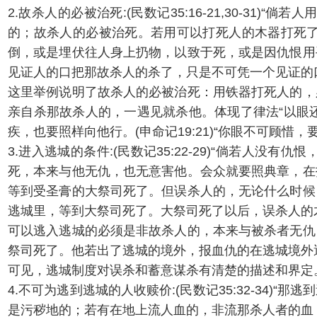
2.故杀人的必被治死:(民数记35:16-21,30-
的；故杀人的必被治死。若用可以打死人的木器打死
倒，或是埋伏往人身上扔物，以致于死，或是因仇恨用
见证人的口把那故杀人的杀了，只是不可凭一个见证的
这里举例说明了故杀人的必被治死：用铁器打死人的，
亲自杀那故杀人的，一遇见就杀他。体现了律法“以眼还眼
疾，也要照样向他行。(申命记19:21)“你眼不可顾
3.进入逃城的条件:(民数记35:22-29)“倘若
死，本来与他无仇，也无意害他。会众就要照典章，在
等到受圣膏的大祭司死了。但误杀人的，无论什么时候
逃城里，等到大祭司死了。大祭司死了以后，误杀人的
可以逃入逃城的必须是非故杀人的，本来与被杀者无仇
祭司死了。他若出了逃城的境外，报血仇的在逃城境外
可见，逃城制度对误杀和蓄意谋杀有清楚的描述和界定
4.不可为逃到逃城的人收赎价:(民数记35:32-3
是污秽地的；若有在地上流人血的，非流那杀人者的血