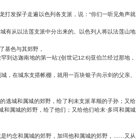
押沙龙打发探子走遍以色列各支派，说：“你们一听见角声就
所得的城有从以法莲支派中分出来的。以色列人将以法莲山地
得了基色与其郊野，
达迦南地的第一站:(创世记12:6)亚伯兰经过那地，
的示剑城，在城东支搭帐棚，就用一百块银子向示剑的父亲、
误杀人的逃城和属城的郊野，给了利未支派革顺的子孙；又给
城和属城的郊野，给了他们；又给他们哈末·多珥和属城
得的，就是约念和属城的郊野，加珥他和属城的郊野，……又从