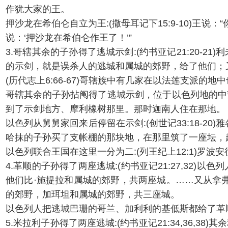
作犹大家的王。
押沙龙在希伯仑自立为王:(撒母耳记下15:9-10)
说：‘押沙龙在希伯仑作王了！’”
3.哥辖其余的子孙得了逃城示剑:(约书亚记21:20
的示剑，就是误杀人的逃城和属城的郊野，给了他们；
(历代志上6:66-67)哥辖族中有几家在以法莲支派
哥辖其余的子孙拈阄得了逃城示剑，位于以色列地的中部
到了示剑地方、摩利橡树那里。那时迦南人住在那地。
以色列从舅舅家回来后停留在示剑:(创世记33:18-
哈抹的子孙买了支帐棚的那块地，在那里筑了一座坛，起
以色列联合王国在这里一分为二:(列王纪上12:1)罗
4.革顺的子孙得了两座逃城:(约书亚记21:27,3
他们比·施提拉和属城的郊野，共两座城。……又从拿
的郊野，加珥坦和属城的郊野，共三座城。
以色列人把逃城巴珊的哥兰、加利利的基低斯都给了革
5.米拉利子孙得了两座逃城:(约书亚记21:34,36