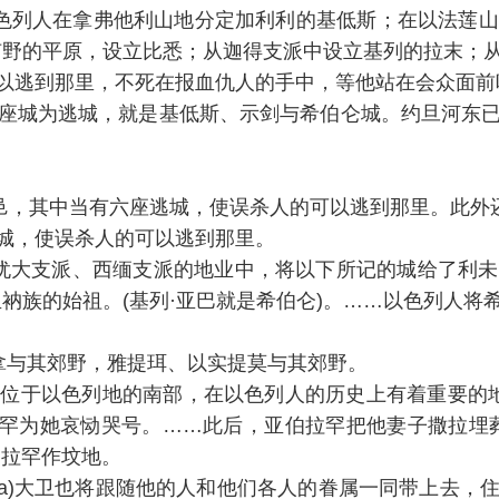
于是，以色列人在拿弗他利山地分定加利利的基低斯；在以法莲
旷野的平原，设立比悉；从迦得支派中设立基列的拉末；
以逃到那里，不死在报血仇人的手中，等他站在会众面前
座城为逃城，就是基低斯、示剑与希伯仑城。约旦河东
人的城邑，其中当有六座逃城，使误杀人的可以逃到那里。此
城，使误杀人的可以逃到那里。
1,13)从犹大支派、西缅支派的地业中，将以下所记的城给
衲族的始祖。(基列·亚巴就是希伯仑)。……以色列人
立拿与其郊野，雅提珥、以实提莫与其郊野。
以色列地的南部，在以色列人的历史上有着重要的地位:如
伯拉罕为她哀恸哭号。……此后，亚伯拉罕把他妻子撒拉埋
伯拉罕作坟地。
3-4a)大卫也将跟随他的人和他们各人的眷属一同带上去