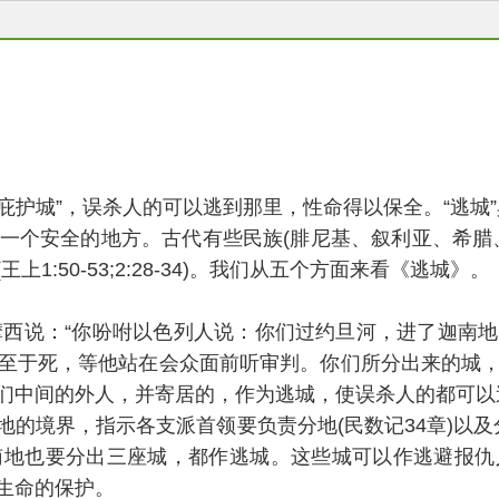
庇护城”，误杀人的可以逃到那里，性命得以保全。“逃城”
一个安全的地方。古代有些民族(腓尼基、叙利亚、希腊
:50-53;2:28-34)。我们从五个方面来看《逃城》。
和华晓谕摩西说：“你吩咐以色列人说：你们过约旦河，进了
至于死，等他站在会众面前听审判。你们所分出来的城
们中间的外人，并寄居的，作为逃城，使误杀人的都可以
境界，指示各支派首领要负责分地(民数记34章)以及分给
南地也要分出三座城，都作逃城。这些城可以作逃避报仇
生命的保护。