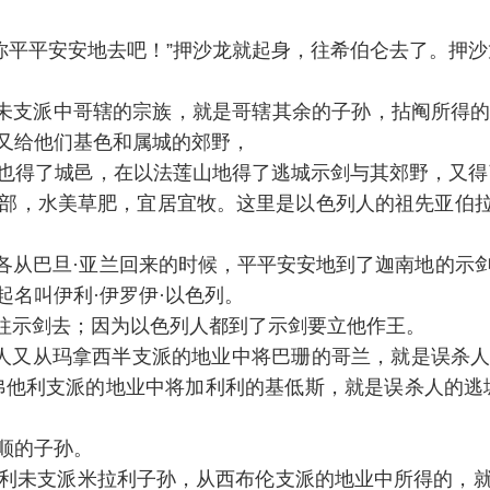
王说：“你平平安安地去吧！”押沙龙就起身，往希伯仑去了。
-21)利未支派中哥辖的宗族，就是哥辖其余的子孙，拈阄
又给他们基色和属城的郊野，
的地中也得了城邑，在以法莲山地得了逃城示剑与其郊野，又
，水美草肥，宜居宜牧。这里是以色列人的祖先亚伯拉罕到
20)雅各从巴旦·亚兰回来的时候，平平安安地到了迦南地
名叫伊利·伊罗伊·以色列。
波安往示剑去；因为以色列人都到了示剑要立他作王。
2)以色列人又从玛拿西半支派的地业中将巴珊的哥兰，就是
弗他利支派的地业中将加利利的基低斯，就是误杀人的逃
顺的子孙。
,38)其余利未支派米拉利子孙，从西布伦支派的地业中所