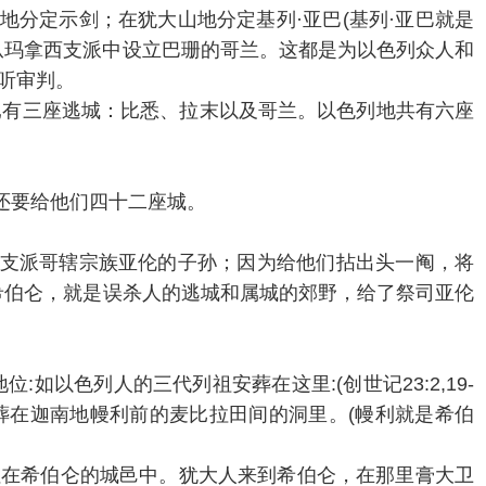
山地分定示剑；在犹大山地分定基列·亚巴(基列·亚巴就是
从玛拿西支派中设立巴珊的哥兰。这都是为以色列众人和
听审判。
已有三座逃城：比悉、拉末以及哥兰。以色列地共有六座
外还要给他们四十二座城。
了利未支派哥辖宗族亚伦的子孙；因为给他们拈出头一阄，将
将希伯仑，就是误杀人的逃城和属城的郊野，给了祭司亚伦
以色列人的三代列祖安葬在这里:(创世记23:2,19-
葬在迦南地幔利前的麦比拉田间的洞里。(幔利就是希伯
，住在希伯仑的城邑中。犹大人来到希伯仑，在那里膏大卫