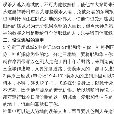
误杀人逃入逃城的，不可为他收赎价，使他在大祭司未
从这里神吩咐摩西为那些误杀人者，免被死者的亲属报
也同时怜悯住在以色列地的外邦人，使他们也受到逃城
旧约的逃城只为无心犯误杀罪的人而设，但今天神为我
神的赦罪之恩是赐给每个信耶稣的人，只要我们信耶稣
二、设立逃城的重申
1.分定三座逃城:(申命记19:1-3)“耶和华－你
你 神所赐你为业的地上分定三座城。要将耶和华－你
就在摩西带领以色列人走完了四十年旷野路，来到迦南
三座城作逃城，又要预备道路，使误杀人的，都可以逃
2.再添三座城:(申命记19:4-10)“误杀人的逃
树木，不料，斧头脱了把，飞落在邻舍身上，以致于死
不该死，因为他与被杀的素无仇恨。所以我吩咐你说，
谨守遵行我今日所吩咐的这一切诫命，爱耶和华－你的
的地上，流血的罪就归于你。
神重申可以进入逃城的误杀人者，而且要以色列人在这