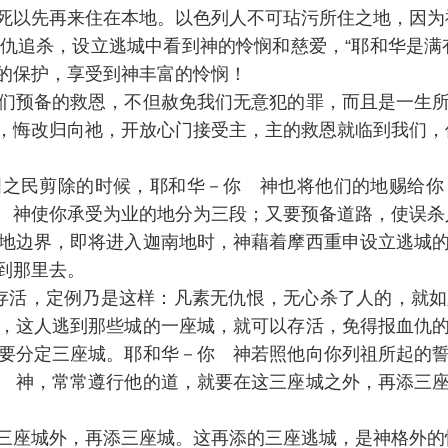
死以先再来住在本地。以色列人不可玷污所住之地，因为
仇追杀，设立逃城中看到神的怜悯和慈爱，“耶和华是满
的保护，享受到神丰富的怜悯！
们预备的救恩，不但赦免我们无意犯的罪，而且是一生
，悔改归向祂，开放心门接受主，主的救恩就临到我们，
 神将列国之民剪除的时候，耶和华－你 神也将他们的地
 神使你承受为业的地分为三段；又要预备道路，使误杀
地边界，即将进入迦南地时，神藉着摩西重申设立逃城
到那里去。
到那里可以存活，定例乃是这样：凡素无仇恨，无心杀了人的
，这人逃到那些城的一座城，就可以存活，免得报血仇
要分定三座城。耶和华－你 神若照他向你列祖所起的
 神，常常遵行他的道，就要在这三座城之外，再添三
三座城外，再添三座城。这再添的三座逃城，是神格外的