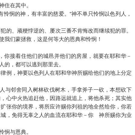
神住在其中。
有怜悯的神，有丰富的慈爱。”神不单只怜悯以色列人，
所犯的、顽梗悖逆的、屡次三番不肯悔改而继续犯的罪。
使我们蒙拯救，这是何等大的恩典和怜悯！
赐给你，你接着住他们的城邑并他们的房屋，就要在耶和华－
人的，都可以逃到那里去。
的律例，神要以色列人在耶和华神所赐给他们的地上分定
，就如人与邻舍同入树林砍伐树木，手拿斧子一砍，本想砍下
的，心中火热追赶他，因路远就追上，将他杀死；其实他
誓扩张你的境界，将所应许赐你列祖的地全然给你，你若
座城，免得无辜之人的血流在耶和华－你 神所赐你为业
怜悯与恩典。