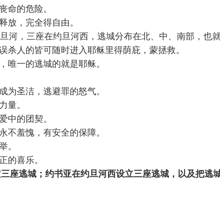
有丧命的危险。
得释放，完全得自由。
座在约旦河，三座在约旦河西，逃城分布在北、中、南部，
，误杀人的皆可随时进入耶稣里得荫庇，蒙拯救。
城，唯一的逃城的就是耶稣。
人成为圣洁，逃避罪的怒气。
的力量。
受爱中的团契。
的永不羞愧，有安全的保障。
高举。
真正的喜乐。
定三座逃城；约书亚在约旦河西设立三座逃城，以及把逃