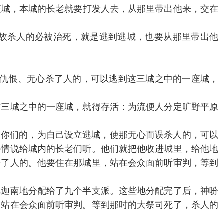
的一座城，本城的长老就要打发人去，从那里带出他来，交在
故杀人的必被治死，就是逃到逃城，也要从那里带出他
那素无仇恨、无心杀了人的，可以逃到这三城之中的一座城，
这三城之中的一座城，就得存活：为流便人分定旷野平原
所晓谕你们的，为自己设立逃城，使那无心而误杀人的，可以
事情说给城内的长老们听。他们就把他收进城里，给他地
杀了人的。他要住在那城里，站在会众面前听审判，等到
把迦南地分配给了九个半支派。这些地分配完了后，神吩
，站在会众面前听审判。等到那时的大祭司死了，杀人的