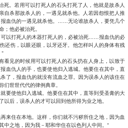
人的必被治死。若用可以打死人的石头打死了人，他就是故杀人
亲自杀那故杀人的，一遇见就杀他。人若因怨恨把人推
；报血仇的一遇见就杀他。……无论谁故杀人，要凭几个
命；他必被治死。
用可以打死人的木器打死人的，必被治死……报血仇的必
0)以伤还伤，以眼还眼，以牙还牙。他怎样叫人的身体有残
”
或是没有看见的时候用可以打死人的石头扔在人身上，以致于
离报血仇人的手，也要使他归入逃城。他要住在其中，直
他杀了，报血仇的就没有流血之罪。因为误杀人的该住在
你们世世代代的律例典章。
众就要使他归入逃城。他要住在其中，直等到受圣膏的大
了以后，误杀人的才可以回到他所得为业之地。
死以先再来住在本地。这样，你们就不污秽所住之地，因为血
其中之地，因为我－耶和华住在以色列人中间。”