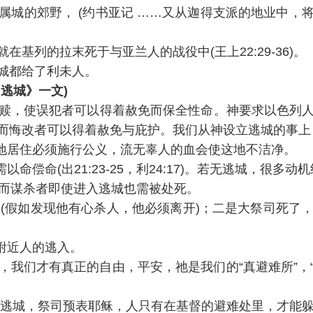
属城的郊野， (约书亚记 ……又从迦得支派的地业中，
基列的拉末死于与亚兰人的战役中(王上22:29-36)。
城都给了利未人。
逃城》一文)
赎，使误犯者可以得着赦免而保全性命。神要求以色列
而悔改者可以得着赦免与庇护。我们从神设立逃城的事上
这地居住必须施行公义，流无辜人的血会使这地不洁净。
命偿命(出21:23-25，利24:17)。若无逃城，很
，而谋杀者即使进入逃城也需被处死。
候(假如发现他有心杀人，他必须离开)；二是大祭司死
附近人的逃入。
，我们才有真正的自由，平安，祂是我们的“真避难所”，
不能为逃城，祭司预表耶稣，人只有在基督的避难处里，才能