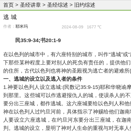
首页
>
圣经讲章
>
圣经综述
>
旧约综述
逃 城
作者：
耶米玛
2024-08-09
1677 ℃
民35:9-34;书20:1-9
在以色列的城市中，有六座特别的城市，叫作“逃城”或“
下那些某种程度上要对别人的死负有责任的，提供他们
的住所，古代以色列也将神的圣殿视为逃亡者的避难所(王上1
一、逃城的设立以及逃入者的条件
1.神要以色列人设立逃城:(民数记35:9-15)耶
到那里。这些城可以作逃避报仇人的城，使误杀人的不
要分出三座城，都作逃城。这六座城要给以色列人和他
神在以色列人过约旦河前，具体指示了神赐给他们迦南地的
人要设立六座逃城，在约旦河东要分出三座城，在迦
判。逃城的设立，显明了神对人生命的重视与对无辜人