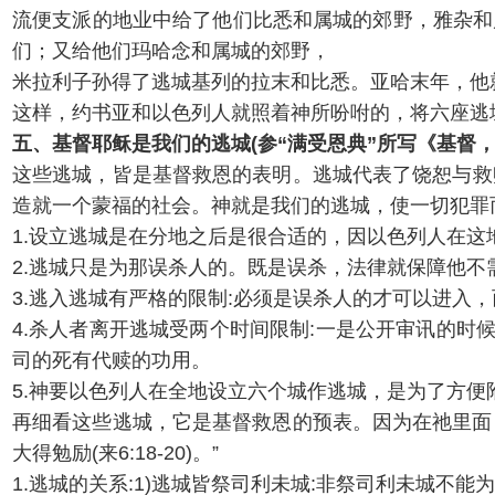
流便支派的地业中给了他们比悉和属城的郊野，雅杂和
们；又给他们玛哈念和属城的郊野，
米拉利子孙得了逃城基列的拉末和比悉。亚哈末年，他就在
这样，约书亚和以色列人就照着神所吩咐的，将六座逃
五、基督耶稣是我们的逃城(参“满受恩典”所写《基督，
这些逃城，皆是基督救恩的表明。逃城代表了饶恕与救
造就一个蒙福的社会。神就是我们的逃城，使一切犯罪
1.设立逃城是在分地之后是很合适的，因以色列人在
2.逃城只是为那误杀人的。既是误杀，法律就保障他不需以
3.逃入逃城有严格的限制:必须是误杀人的才可以进入
4.杀人者离开逃城受两个时间限制:一是公开审讯的时
司的死有代赎的功用。
5.神要以色列人在全地设立六个城作逃城，是为了方便
再细看这些逃城，它是基督救恩的预表。因为在祂里面
大得勉励(来6:18-20)。”
1.逃城的关系:1)逃城皆祭司利未城:非祭司利未城