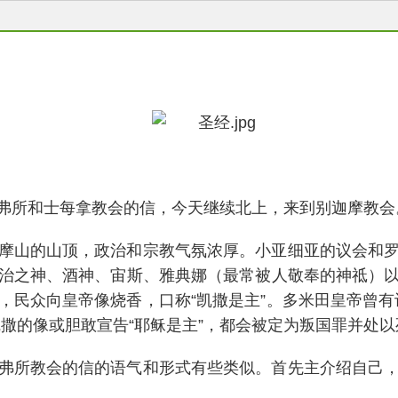
弗所和士每拿教会的信，今天继续北上，来到别迦摩教会
摩山的山顶，政治和宗教气氛浓厚。小亚细亚的议会和
治之神、酒神、宙斯、雅典娜（最常被人敬奉的神祗）
，民众向皇帝像烧香，口称“凯撒是主”。多米田皇帝曾有
的像或胆敢宣告“耶稣是主”，都会被定为叛国罪并处以死
弗所教会的信的语气和形式有些类似。首先主介绍自己