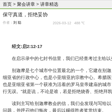
首页
>
聚会讲章
>
讲章精选
保守真道，拒绝妥协
作者：
刘 聪
2026-03-12
488 ℃
经文:启2:12-17
在启示录中的七封书信里，我们已经查考过主给以
别迦摩是七个城市中位置最北的一个，它建在别迦
细亚省的行政中心，也是小亚细亚的宗教中心。希腊医
也是亚细亚省第一个获准为活着的罗马皇帝建庙的城市
行无误。”就是说，不论是谁，若是拒绝烧香、拒绝拜凯撒
读到主写给别迦摩教会的信，我们会发现与写给以
问题，并呼召他们悔改，最后以赐得胜者奖赏结束。