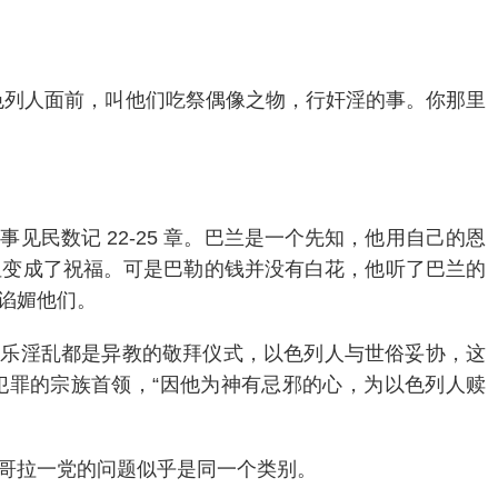
色列人面前，叫他们吃祭偶像之物，行奸淫的事。你那里
见民数记 22-25 章。巴兰是一个先知，他用自己的恩
诅变成了祝福。可是巴勒的钱并没有白花，他听了巴兰的
谄媚他们。
宴乐淫乱都是异教的敬拜仪式，以色列人与世俗妥协，这
了犯罪的宗族首领，“因他为神有忌邪的心，为以色列人赎
和尼哥拉一党的问题似乎是同一个类别。