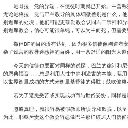
尼哥拉一党的异端，在使徒时期就已开始。主曾称赞
无论尼格拉一党与巴兰教导的具体细微差别是什么，他
别迦摩的处境，他们可能更鼓励教会认同君王崇拜和异
别迦摩教会，信心可能很单纯，可以为主而死，但需要
撒但BP的目的没有达到，因为很多信徒像殉道者
杂了谎言的教导迷惑神的百姓，用一条舒适的阳光大道
今天的信徒也要面对同样的试探，巴兰的诡计和尼
的恩典福音……总是利用人性中趋利避害的本能，藉用
以世界衡量成功的方式来衡量基督徒的得胜；鼓吹健康
若为了避免受苦或实现成功而与世俗妥协，同样是
忽略真理，就很容易被假教师所误导和欺骗，以至
为此，耶稣斥责这个教会容忍像巴兰那样破坏人们信仰