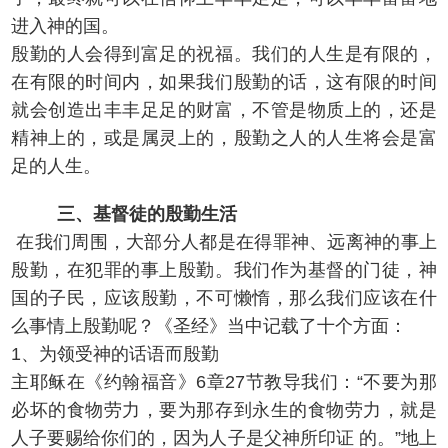
进入神的国。
殷勤的人会得到富足的祝福。我们的人生是有限的，
在有限的时间内，如果我们殷勤的话，这有限的时间
就会创造出丰丰足足的财富，不管是物质上的，还是
精神上的，或是属灵上的，殷勤之人的人生将会是富
足的人生。
三、基督徒的殷勤生活
在我们周围，大部分人都是在得罪神、远离神的事上
殷勤，在犯罪的事上殷勤。我们作为基督的门徒，神
国的子民，应该殷勤，不可懒惰，那么我们应该在什
么事情上殷勤呢？《圣经》当中记载了十个方面：
1、为领受神的话语而殷勤
主耶稣在《约翰福音》6章27节教导我们：“不要为那
必坏的食物劳力，要为那存到永生的食物劳力，就是
人子要赐给你们的，因为人子是父神所印证 的。”地上