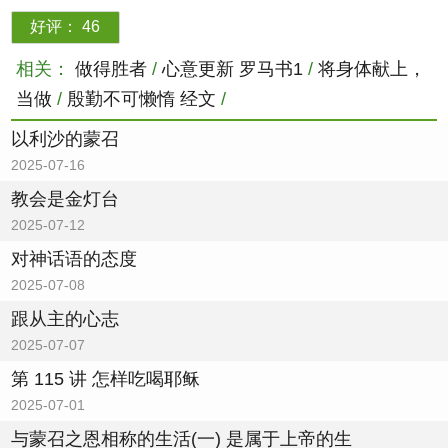
好评：
46
相关：
做得胜者
/
心意更新 罗马书1
/
将身体献上，
当做
/
殷勤不可懒惰 经文
/
以利沙的蒙召
2025-07-16
教会是金灯台
2025-07-12
对神话语的态度
2025-07-08
跟从主的心志
2025-07-07
第 115 讲 怎样吃喝耶稣
2025-07-01
与蒙召之恩相称的生活(一) 是属于上帝的生