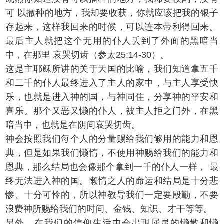
可 以撒种的地方，我却要收获，你就应该把我的银子
存起来，这样我回来的时候，可以连本带利得回来。
最后主人就把这个无用的仆人丢到了外面的黑暗当
中，在那里 哀哭切齿（参太25:14-30）。
这是主耶稣所讲的关于天国的比喻，我们知道拿五千
和二千的仆人最终进入了主人的家中，与主人享受快
乐，也就是进入神的国，与神同住，分享神的平安和
喜乐。那个又恶又懒的仆人，被主人拒之门外，在黑
暗当中，也就是在阴间哀哭切齿。
神会按照我们每个人的分量赐给我们够用的能力和恩
典，但是如果我们懒惰，不使用神赐给我们的能力和
恩典，那么结局也会像那个拿到一千的仆人一样， 最
终无法进入神的国。懒惰之人的命运和结局是十分悲
惨、十分可怜的，所以神教导我们一定要殷勤，不要
浪费神所赐给我们的时间、金钱、知识、才干等等。
另外，在我们的信仰生活中会出现属灵的懒散和懒