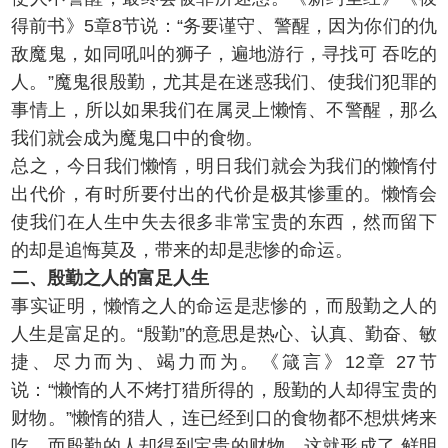
得前书》5章8节说：“务要谨守、警醒，因为你们的仇
敌魔鬼，如同吼叫的狮子，遍地游行，寻找可 吞吃的
人。”魔鬼很殷勤，尤其是在迷惑我们、使我们犯罪的
事情上，所以如果我们在属灵上懒惰、不警醒，那么
我们就会成为魔鬼口中的食物。
总之，今日我们懒惰，明日我们就会为我们的懒惰付
出代价，有时所要付出的代价是极其惨重的。懒惰会
使我们在人生中失去很多非常宝贵的东西，然而留下
的却是追悔莫及，带来的却是悲惨的命运。
二、殷勤之人的富足人生
事实证明，懒惰之人的命运是悲惨的，而殷勤之人的
人生是富足的。“殷勤”的意思是热心、认真、勤奋、敏
捷、尽力而为、竭力而为。《箴言》12章 27节
说：“懒惰的人不烤打猎所得的，殷勤的人却得宝贵的
财物。”懒惰的猎人，连已经到口的食物都不想烘烤来
吃，而殷勤的人却得到宝贵的财物。这就形成了 鲜明