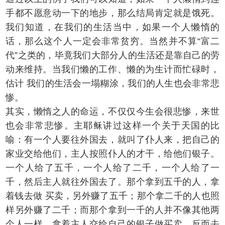
手都不愿意动一下的地步，那么结局肯定就是饿死。
我们知道，在我们的生活当中，如果一个人懒惰的
话，那么这个人一定会非常贫穷。当然并不算“富二
代”之类的，毕竟我们大部分人的生活还是靠自己的劳
动来维持。当我们懒的工作、懒的为生计而忙碌时，
估计 我们的生活会一塌糊涂，我们的人生也会非常悲
惨。
其实，懒惰之人的命运，不仅仅今生会很悲惨，来世
也会非常悲惨。主耶稣讲过这样一个关于天国的比
喻：有一个人要往外国去，就叫了仆人来，把自己的
家业交给他们，主人按照仆人的才干，给他们银子。
一个人给了五千，一个人给了二千，一个人给了一
千，然后主人就往外国去了。那个拿到五千的人，拿
着钱去做 买卖，另外赚了五千；那个拿二千的人也照
样另外赚了二千；而那个拿到一千的人并不像其他两
个人一样，拿着主人交给自己的银子做买卖，反而去