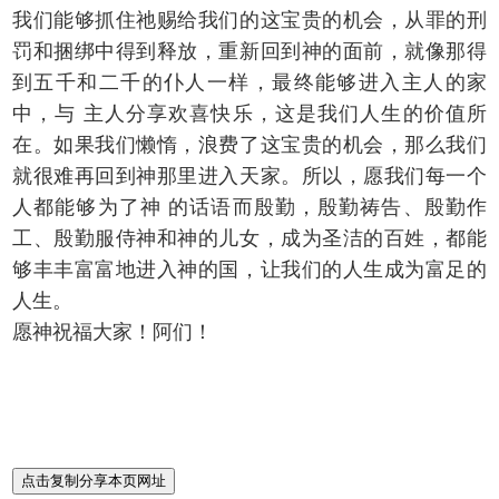
我们能够抓住祂赐给我们的这宝贵的机会，从罪的刑
罚和捆绑中得到释放，重新回到神的面前，就像那得
到五千和二千的仆人一样，最终能够进入主人的家
中，与 主人分享欢喜快乐，这是我们人生的价值所
在。如果我们懒惰，浪费了这宝贵的机会，那么我们
就很难再回到神那里进入天家。所以，愿我们每一个
人都能够为了神 的话语而殷勤，殷勤祷告、殷勤作
工、殷勤服侍神和神的儿女，成为圣洁的百姓，都能
够丰丰富富地进入神的国，让我们的人生成为富足的
人生。
愿神祝福大家！阿们！
点击复制分享本页网址