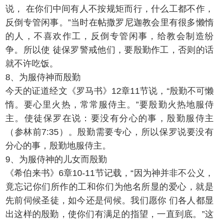
说， 在你们中间有人不按规矩而行，什么工都不作，
反倒专管闲事。”当时在帖撒罗尼迦教会里有很多懒惰
的人，不喜欢作工，反倒专管闲事，给教会制造纷
争。所以使 徒保罗警戒他们，要殷勤作工，否则的话
就不许吃饭。
8、为服侍神而殷勤
今天的证道经文《罗马书》12章11节说，“殷勤不可懒
惰。要心里火热，常常服侍主。”要殷勤火热地服侍
主。使徒保罗在说：要没有分心的事，殷勤服侍主
（参林前7:35）。殷勤需要专心，所以保罗说要没有
分心的事，殷勤地服侍主。
9、为服侍神的儿女而殷勤
《希伯来书》6章10-11节记载，“因为神并非不公义，
竟忘记你们所作的工和你们为他名所显的爱心，就是
先前伺候圣徒，如今还是伺候。我们愿你 们各人都显
出这样的殷勤，使你们有满足的指望，一直到底。”这