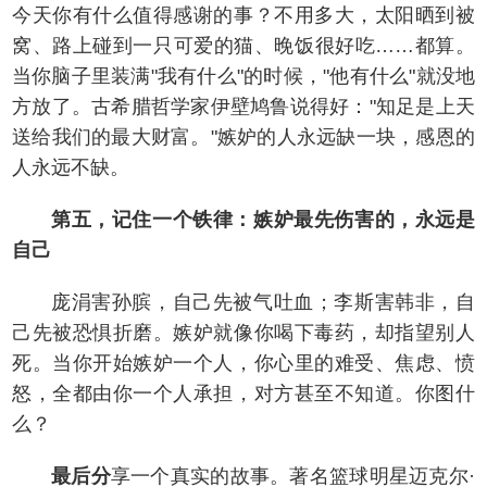
今天你有什么值得感谢的事？不用多大，太阳晒到被
窝、路上碰到一只可爱的猫、晚饭很好吃……都算。
当你脑子里装满"我有什么"的时候，"他有什么"就没地
方放了。古希腊哲学家伊壁鸠鲁说得好："知足是上天
送给我们的最大财富。"嫉妒的人永远缺一块，感恩的
人永远不缺。
第五，记住一个铁律：嫉妒最先伤害的，永远是
自己
庞涓害孙膑，自己先被气吐血；李斯害韩非，自
己先被恐惧折磨。嫉妒就像你喝下毒药，却指望别人
死。当你开始嫉妒一个人，你心里的难受、焦虑、愤
怒，全都由你一个人承担，对方甚至不知道。你图什
么？
最后分
享一个真实的故事。著名篮球明星迈克尔·