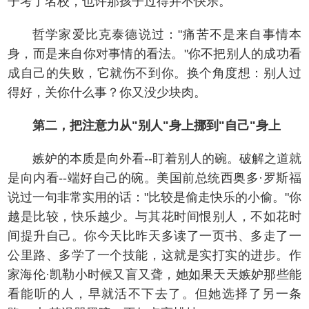
子考了名校，也许那孩子过得并不快乐。
哲学家爱比克泰德说过："痛苦不是来自事情本
身，而是来自你对事情的看法。"你不把别人的成功看
成自己的失败，它就伤不到你。换个角度想：别人过
得好，关你什么事？你又没少块肉。
第二，把注意力从"别人"身上挪到"自己"身上
嫉妒的本质是向外看--盯着别人的碗。破解之道就
是向内看--端好自己的碗。美国前总统西奥多·罗斯福
说过一句非常实用的话："比较是偷走快乐的小偷。"你
越是比较，快乐越少。与其花时间恨别人，不如花时
间提升自己。你今天比昨天多读了一页书、多走了一
公里路、多学了一个技能，这就是实打实的进步。作
家海伦·凯勒小时候又盲又聋，她如果天天嫉妒那些能
看能听的人，早就活不下去了。但她选择了另一条