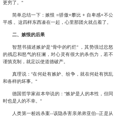
更穷了。"
简单总结一下：嫉恨 =骄傲+攀比 + 自卑感+不公
平感 。这四样东西凑在一起，心里那团火就点着了。
二、嫉恨的后果
智慧书描述嫉妒是"骨中的朽烂" ，其势强过忿怒
的残忍和怒气的狂澜，对心灵有很大的杀伤力，若不
谨慎克制，就足以使道德破产。
真理说："在何处有嫉妒、纷争，就在何处有扰乱
和各样的坏事。"
德国哲学家叔本华说的："嫉妒是人的本性，但同
时也是人的不幸。"
人类第一桩凶杀案--该隐杀害亲弟弟亚伯--正是从