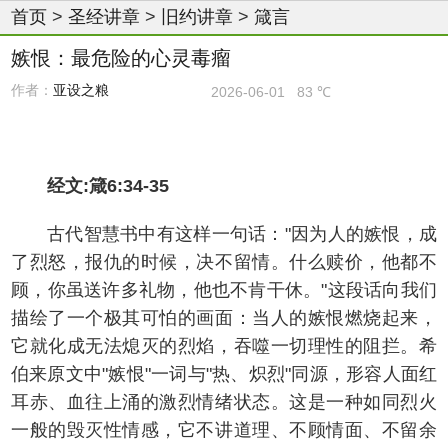
首页
>
圣经讲章
>
旧约讲章
>
箴言
嫉恨：最危险的心灵毒瘤
作者：
亚设之粮
2026-06-01
83 ℃
经文:箴6:34-35
古代智慧书中有这样一句话："因为人的嫉恨，成
了烈怒，报仇的时候，决不留情。什么赎价，他都不
顾，你虽送许多礼物，他也不肯干休。"这段话向我们
描绘了一个极其可怕的画面：当人的嫉恨燃烧起来，
它就化成无法熄灭的烈焰，吞噬一切理性的阻拦。希
伯来原文中"嫉恨"一词与"热、炽烈"同源，形容人面红
耳赤、血往上涌的激烈情绪状态。这是一种如同烈火
一般的毁灭性情感，它不讲道理、不顾情面、不留余