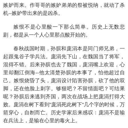
嫉妒而来。作哥哥的嫉妒弟弟的祭被悦纳，就动了杀
机--嫉妒带出来的是凶杀。
嫉恨不是心里酸一下那么简单。历史上无数悲
剧，都是从一个人心里那点酸开始的。
春秋战国时期，孙膑和庞涓本是同门师兄弟，一
起跟鬼谷子学兵法。庞涓先下山，在魏国当了将军，
混得不错。后来孙膑也去了魏国，庞涓嘴上欢迎，心
里却翻江倒海--他太清楚孙膑的本事了，怕他超过自
己。嫉恨烧昏了头，庞涓设计陷害孙膑，砍了他的双
脚，还在他脸上刺字。够狠吧？不留情面吧？可结果
呢？孙膑后来逃到齐国，两次在战场上把庞涓打得大
败。庞涓在树下看到"庞涓死此树下"几个字的时候，万
箭穿心，自刎而亡。历史学家后来感叹：庞涓不是输
在兵法上，是输在心里的毒火上。