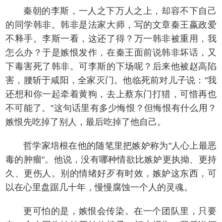
秦朝的李斯，一人之下万人之上，却容不下自己
的同学韩非。韩非是法家大师，写的文章秦王嬴政爱
不释手。李斯一看，这还了得？万一韩非被重用，我
怎么办？于是嫉恨发作，在秦王面前说韩非坏话，又
下毒害死了韩非。可李斯的下场呢？后来他被赵高陷
害，腰斩于咸阳，全家灭门。他临死前对儿子说："我
还想和你一起牵着黄狗，去上蔡东门打猎，可惜再也
不可能了。"这句话里有多少悔恨？但悔恨有什么用？
嫉恨先吃掉了别人，最后吃掉了他自己。
哲学家培根在他的随笔里把嫉妒称为"人心上最恶
毒的肿瘤"。他说，没有哪种情欲比嫉妒更执拗、更持
久、更伤人。别的情绪好歹有时效，嫉妒这东西，可
以在心里盘踞几十年，慢慢腐蚀一个人的灵魂。
更可怕的是，嫉恨会传染。在一个团队里，只要