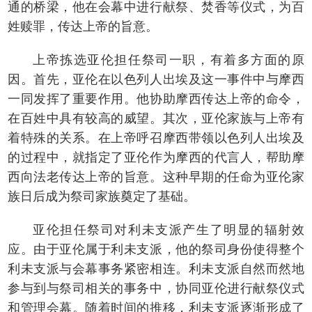
通的桥梁，他在会幕中进行献祭、焚香等仪式，为百
姓赎罪，传达上帝的旨意。
上帝拣选亚伦担任祭司一职，有着多方面的原
因。首先，亚伦在以色列人出埃及这一事件中与摩西
一同发挥了重要作用。他协助摩西传达上帝的命令，
在百姓中具有较高的威望。其次，亚伦家族与上帝有
着特殊的关系。在上帝呼召摩西带领以色列人出埃及
的过程中，就指定了亚伦作为摩西的代言人，帮助摩
西向法老传达上帝的旨意。这种早期的任命为亚伦家
族日后成为祭司家族奠定了基础。
亚伦担任祭司对利未支派产生了明显的辐射效
应。由于亚伦属于利未支派，他的祭司身份使得整个
利未支派与会幕事务紧密相连。利未支派自然而然地
参与到与祭司相关的事务中，协同亚伦进行献祭仪式
和管理会幕。随着时间的推移，利未支派逐渐形成了