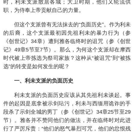
时，利未支派散居各城；大卫时期，他们又轮流供
职，为侍奉上帝贡献自己的力量。
但这个支派曾有无法抹去的“负面历史”。作为利未
的后裔，这个支派最初因先祖利未的暴力行为（参
《创世记》34章）遭到雅各临终时的诅咒（参《创世
记》49章5节至7节）。那么，为何这个支派却在摩西
时代被上帝拣选为祭司家族？这种从“被诅咒”到“被拣
选”的转变是如何发生的呢？
一、利未支派的负面历史
利未支派的负面历史应该从其先祖利未谈起。事
件的起因是底拿被示剑玷污，利未与西缅用诡诈的手
段杀了示剑全城的男丁（参《创世记》34章25节至29
节）。雅各并不赞同他们的做法，并在临终时对此进
行了严厉斥责：“他们的怒气暴烈可咒，他们的忿恨残