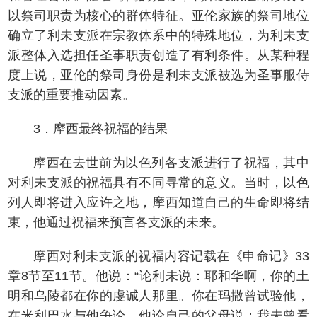
以祭司职责为核心的群体特征。亚伦家族的祭司地位
确立了利未支派在宗教体系中的特殊地位，为利未支
派整体入选担任圣事职责创造了有利条件。从某种程
度上说，亚伦的祭司身份是利未支派被选为圣事服侍
支派的重要推动因素。
3．摩西最终祝福的结果
摩西在去世前为以色列各支派进行了祝福，其中
对利未支派的祝福具有不同寻常的意义。当时，以色
列人即将进入应许之地，摩西知道自己的生命即将结
束，他通过祝福来预言各支派的未来。
摩西对利未支派的祝福内容记载在《申命记》33
章8节至11节。他说：“论利未说：耶和华啊，你的土
明和乌陵都在你的虔诚人那里。你在玛撒曾试验他，
在米利巴水与他争论。他论自己的父母说：我未曾看