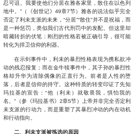
忍可诅。我要使他们分居在雅各家里，散住在以色列
地中。”（《创世记》49章7节）雅各的说法似乎完全
否定了利未支派的未来，“分居”“散住”并不是祝福，而
是一种惩罚，类似我们古代刑罚中的发配。但这里却
暗藏转折的伏笔：刚烈的性格若被正确引导，很可能
转化为捍卫信仰的利器。
在示剑事件中，利未的暴烈性格表现为携私欲冲
动的残忍报复；而在金牛犊事件中，其子孙的暴烈性
格却升华为清除偶像的正直行为。前者是人性的堕
落，后者是信仰的持守。这种特质的转变印证了先知
玛拉基的宣告：“他（利未）就敬畏我，惧怕我的
名。”（参《玛拉基书》2章5节）上帝并非完全否定利
未支派的行动力，而是重塑了其暴烈冲动的内在动机
和行动指向。
二、利未支派被拣选的原因