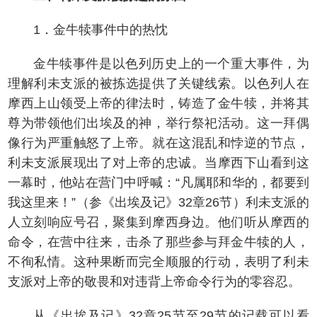
1．金牛犊事件中的热忱
金牛犊事件是以色列历史上的一个重大事件，为
理解利未支派的被拣选提供了关键线索。以色列人在
摩西上山领受上帝的律法时，铸造了金牛犊，并将其
尊为带领他们出埃及的神，举行祭祀活动。这一拜偶
像行为严重触怒了上帝。就在这混乱和悖逆的节点，
利未支派展现出了对上帝的忠诚。当摩西下山看到这
一幕时，他站在营门中呼喊：“凡属耶和华的，都要到
我这里来！”（参《出埃及记》32章26节）利未支派的
人立刻响应号召，聚集到摩西身边。他们听从摩西的
命令，在营中往来，击杀了那些参与拜金牛犊的人，
不徇私情。这种果断而完全顺服的行动，表明了利未
支派对上帝的敬畏和对违背上帝命令行为的零容忍。
从《出埃及记》32章25节至29节的记载可以看