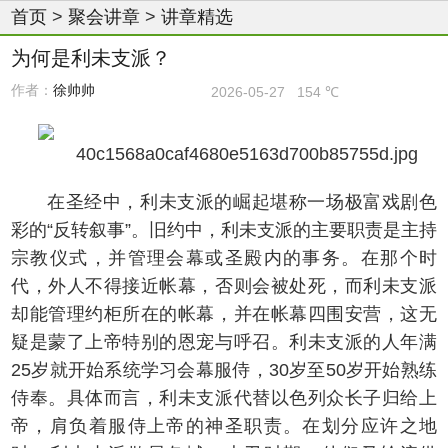
首页
>
聚会讲章
>
讲章精选
为何是利未支派？
作者：
徐帅帅
2026-05-27
154 ℃
在圣经中，利未支派的崛起堪称一场极富戏剧色
彩的“反转叙事”。旧约中，利未支派的主要职责是主持
宗教仪式，并管理会幕或圣殿内的事务。在那个时
代，外人不得接近帐幕，否则会被处死，而利未支派
却能管理约柜所在的帐幕，并在帐幕四围安营，这无
疑是蒙了上帝特别的恩宠与呼召。利未支派的人年满
25岁就开始系统学习会幕服侍，30岁至50岁开始熟练
侍奉。具体而言，利未支派代替以色列众长子归给上
帝，肩负着服侍上帝的神圣职责。在划分应许之地