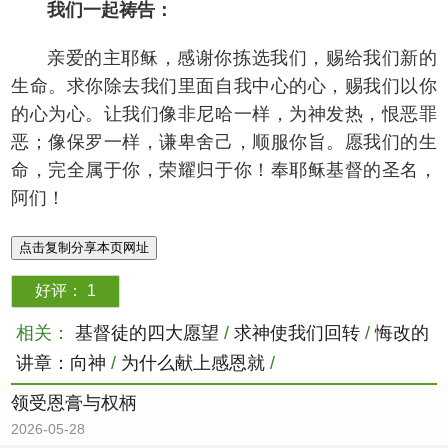
我们一起祷告：
亲爱的主耶稣，感谢你拣选我们，赐给我们新的
生命。求你除去我们里面自我中心的心，赐我们以你
的心为心。让我们像非尼哈一样，为神发热，恨恶罪
恶；像保罗一样，谦卑舍己，顺服你旨。愿我们的生
命，完全属于你，荣耀归于你！奉耶稣基督的圣名，
阿们！
点击复制分享本页网址
好评：
1
相关：
基督徒的四大愿望
/
求神使我们回转
/
悔改的
讲章：向神
/
为什么献上感恩就
/
领受恩膏与权柄
2026-05-28