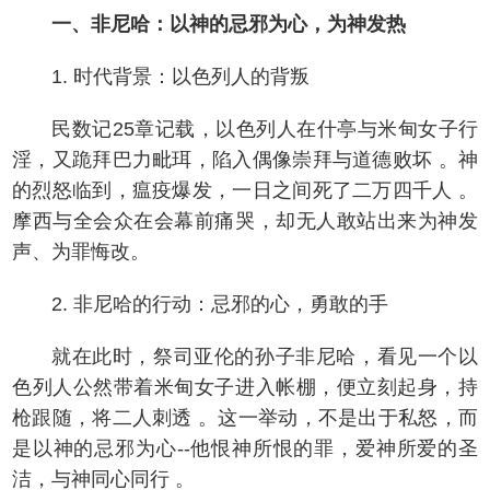
一、非尼哈：以神的忌邪为心，为神发热
1. 时代背景：以色列人的背叛
民数记25章记载，以色列人在什亭与米甸女子行
淫，又跪拜巴力毗珥，陷入偶像崇拜与道德败坏 。神
的烈怒临到，瘟疫爆发，一日之间死了二万四千人 。
摩西与全会众在会幕前痛哭，却无人敢站出来为神发
声、为罪悔改。
2. 非尼哈的行动：忌邪的心，勇敢的手
就在此时，祭司亚伦的孙子非尼哈，看见一个以
色列人公然带着米甸女子进入帐棚，便立刻起身，持
枪跟随，将二人刺透 。这一举动，不是出于私怒，而
是以神的忌邪为心--他恨神所恨的罪，爱神所爱的圣
洁，与神同心同行 。