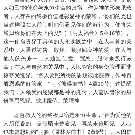
人如己”的使命与永恒生命的归宿。作为神的形象承载
者，人存在的终极价值是彰显神的荣耀，“你们的光也
当这样照在人前，叫他们看见你们的好行为，便将荣
耀归给你们在天上的父”（《马太福音》5章16节）。
这一使命贯穿于具体的人伦实践之中：在人与神的关
系中，人通过祷告、敬拜、顺服回应神的爱；在人与
他人的关系中，人通过仁爱、宽恕、服侍来践行诫
命；在人与自然的关系中，人以管家的身份管理而非
掠夺受造界。“各人要照所得的恩赐彼此服侍，作神百
般恩赐的好管家。”（《彼得前书》4章10节）这提醒
我们，人领受的恩赐都是神的托付，人需以管家的身
份善用恩赐、彼此服侍、荣耀神。
基督教人伦的终极归宿是永恒生命，“神为爱他的
人所预备的，是眼睛未曾看见，耳朵未曾听见，人心
也未曾想到的”（参《哥林多前书》2章9节）。人因信