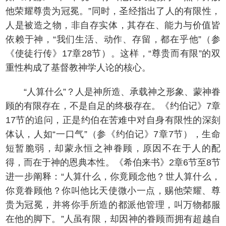
他荣耀尊贵为冠冕。”同时，圣经指出了人的有限性，
人是被造之物，非自存实体，其存在、能力与价值皆
依赖于神，“我们生活、动作、存留，都在乎他”（参
《使徒行传》17章28节）。这样，“尊贵而有限”的双
重性构成了基督教神学人论的核心。
“人算什么”？人是神所造、承载神之形象、蒙神眷
顾的有限存在，不是自足的终极存在。《约伯记》7章
17节的追问，正是约伯在苦难中对自身有限性的深刻
体认，人如“一口气”（参《约伯记》7章7节），生命
短暂脆弱，却蒙永恒之神眷顾，原因不在于人的配
得，而在于神的恩典本性。《希伯来书》2章6节至8节
进一步阐释：“人算什么，你竟顾念他？世人算什么，
你竟眷顾他？你叫他比天使微小一点，赐他荣耀、尊
贵为冠冕，并将你手所造的都派他管理，叫万物都服
在他的脚下。”人虽有限，却因神的眷顾而拥有超越自