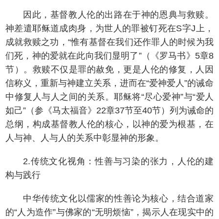
因此，基督教人伦的出路在于神的恩典与救赎。
神差遣耶稣道成肉身，为世人的罪被钉死在S字J上，
成就救赎之功，“惟有基督在我们还作罪人的时候为我
们死，神的爱就在此向我们显明了”（《罗马书》5章8
节）。救赎不仅是罪的赦免，更是人伦的修复，人因
信称义，重新与神建立关系，进而在“爱神爱人”的诫命
中修复人与人之间的关系。耶稣将“尽心爱神”与“爱人
如己”（参《马太福音》22章37节至40节）列为诫命的
总纲，构成基督教人伦的核心，以神的爱为根基，在
人与神、人与人的关系中彰显神的形象。
2.传统文化视角：性善与习染的张力，人伦的建
构与践行
中华传统文化以儒家的性善论为核心，结合道家
的“人为造作”与佛家的“无明烦恼”，揭示人在现实中的