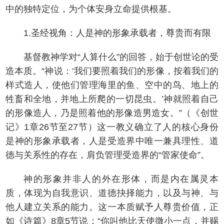
中的独特定位，为个体安身立命提供根基。
1.圣经视角：人是神的形象承载者，尊贵而有限
基督教神学对“人算什么”的回答，始于创世论的受
造本质。“神说：‘我们要照着我们的形像，按着我们的
样式造人，使他们管理海里的鱼、空中的鸟、地上的
牲畜和全地，并地上所爬的一切昆虫。’神就照着自己
的形像造人，乃是照着他的形像造男造女。”（《创世
记》1章26节至27节）这一教义确立了人的核心身份
是神的形象承载者，人是受造界中唯一兼具理性、道
德与关系性的存在，肩负管理受造界的“管家使命”。
神的形象并非人的外在形体，而是内在属灵本
质，体现为自我意识、道德抉择能力，以及与神、与
他人建立关系的能力。这一本质赋予人尊贵价值，正
如《诗篇》8章5节说：“你叫他比天使微小一点，并赐