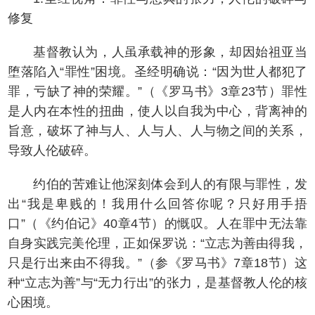
修复
基督教认为，人虽承载神的形象，却因始祖亚当
堕落陷入“罪性”困境。圣经明确说：“因为世人都犯了
罪，亏缺了神的荣耀。”（《罗马书》3章23节）罪性
是人内在本性的扭曲，使人以自我为中心，背离神的
旨意，破坏了神与人、人与人、人与物之间的关系，
导致人伦破碎。
约伯的苦难让他深刻体会到人的有限与罪性，发
出“我是卑贱的！我用什么回答你呢？只好用手捂
口”（《约伯记》40章4节）的慨叹。人在罪中无法靠
自身实践完美伦理，正如保罗说：“立志为善由得我，
只是行出来由不得我。”（参《罗马书》7章18节）这
种“立志为善”与“无力行出”的张力，是基督教人伦的核
心困境。