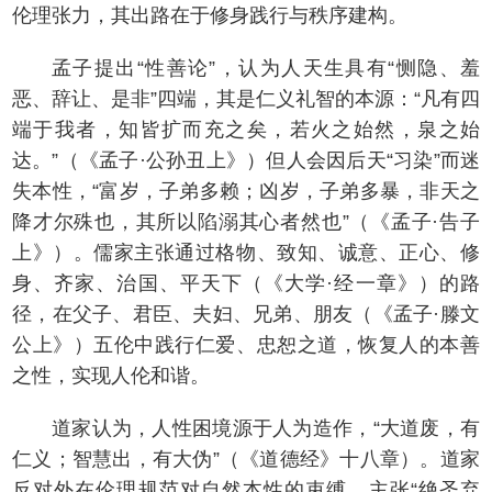
伦理张力，其出路在于修身践行与秩序建构。
孟子提出“性善论”，认为人天生具有“恻隐、羞
恶、辞让、是非”四端，其是仁义礼智的本源：“凡有四
端于我者，知皆扩而充之矣，若火之始然，泉之始
达。”（《孟子·公孙丑上》）但人会因后天“习染”而迷
失本性，“富岁，子弟多赖；凶岁，子弟多暴，非天之
降才尔殊也，其所以陷溺其心者然也”（《孟子·告子
上》）。儒家主张通过格物、致知、诚意、正心、修
身、齐家、治国、平天下（《大学·经一章》）的路
径，在父子、君臣、夫妇、兄弟、朋友（《孟子·滕文
公上》）五伦中践行仁爱、忠恕之道，恢复人的本善
之性，实现人伦和谐。
道家认为，人性困境源于人为造作，“大道废，有
仁义；智慧出，有大伪”（《道德经》十八章）。道家
反对外在伦理规范对自然本性的束缚，主张“绝圣弃