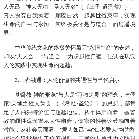
人无己，神人无功，圣人无名”（《庄子·逍遥游》）。
真人摒弃自我执着，顺应自然，超越世俗束缚，实现
生命的自由与永恒，其终极关怀是与道合一的逍遥境
界。
中华传统文化的终极关怀虽无“永恒生命”的表述，
却以“天人合一”“与道合一”为超越性归宿，强调在现实
人伦实践中实现生命的超越。
3.二者融通：人伦价值的共通性与当代启示
基督教“神的形象”与人是“万物之灵”的理念，与儒
家“天地之性人为贵”（《孝经·圣治》）的思想，都肯
定了人的独特价值与超越地位。从个体层面看，基督
教的罪性观念警示人性幽暗，儒家的性善论鼓励向善
潜能；从社会层面看，“爱人如己”与“仁者爱人”均为和
谐社会建设提供了价值指引。二者的共通性为文明对