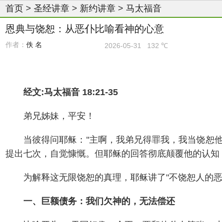
首页
>
圣经讲章
>
新约讲章
>
马太福音
恩典与饶恕：从恶仆比喻看神的心意
作者：
佚 名
2026-05-31
132 ℃
经文:马太福音 18:21-35
弟兄姊妹，平安！
当彼得问耶稣："主啊，我弟兄得罪我，我当饶恕他
提出七次，自觉慷慨。但耶稣的回答彻底颠覆他的认知："
为解释这无限饶恕的真理，耶稣讲了"不饶恕人的
一、巨额债务：我们欠神的，无法偿还