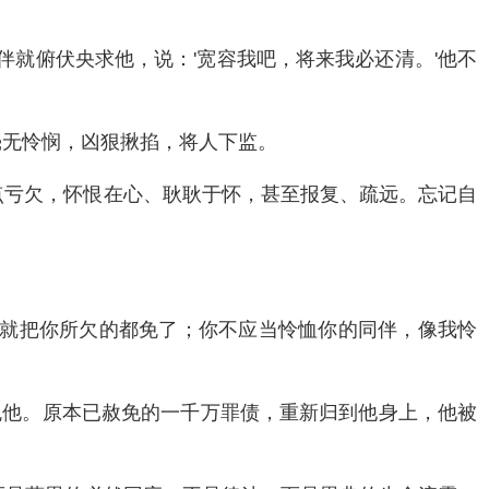
伴就俯伏央求他，说：'宽容我吧，将来我必还清。'他不
毫无怜悯，凶狠揪掐，将人下监。
一点亏欠，怀恨在心、耿耿于怀，甚至报复、疏远。忘记自
我就把你所欠的都免了；你不应当怜恤你的同伴，像我怜
免他。原本已赦免的一千万罪债，重新归到他身上，他被