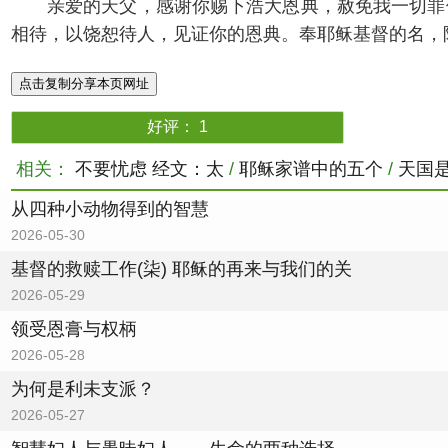
亲爱的天父，感谢你赐下浩大恩典，赦免我一切罪
相待，以饶恕待人，见证你的恩典。奉耶稣基督的名，
点击复制分享本页网址
好评：
1
相关：
不要忧虑 经文：太
/
耶稣家谱中的五个
/
天国
从四种小动物得到的智慧
2026-05-30
基督的救赎工作(柒) 耶稣的再来与我们的关
2026-05-29
领受恩膏与权柄
2026-05-28
为何是利未支派？
2026-05-27