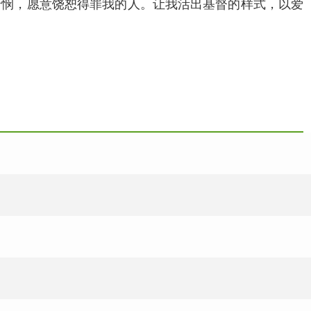
怜悯，愿意饶恕得罪我的人。让我活出基督的样式，以爱