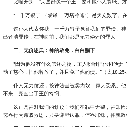
比喻开头："天国好像一个王，要和他仆人算账。才算
"一千万银子"（或译"一万塔冷通"）是天文数字
这仆人代表你我，一千万银子象征我们的罪债。神
己还清罪债，在神面前，我们都是无力偿还的罪人。
二、无价恩典：神的赦免，白白赐下
"因为他没有什么偿还之物，主人吩咐把他和他妻
动了慈心，把他释放了，并且免了他的债。"（太18:25-
仆人无力偿还，按律法当被卖为奴，家人受累。他
不来，完全出于王的怜悯。
这正是神对我们的救赎！我们在罪中无望，神却因
需靠行为赚取救恩，只要谦卑认罪，信靠耶稣，神就赦