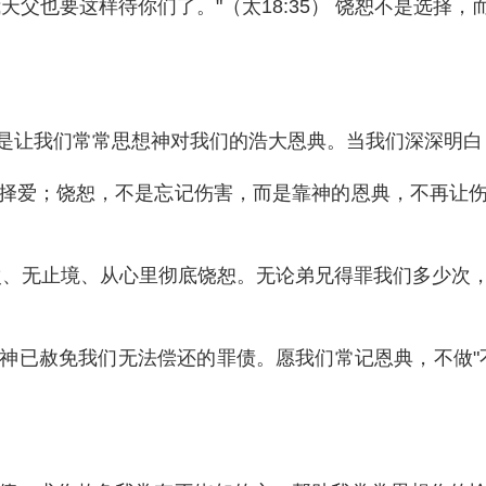
天父也要这样待你们了。"（太18:35） 饶恕不是选择
是让我们常常思想神对我们的浩大恩典。当我们深深明白
择爱；饶恕，不是忘记伤害，而是靠神的恩典，不再让
限次、无止境、从心里彻底饶恕。无论弟兄得罪我们多少
神已赦免我们无法偿还的罪债。愿我们常记恩典，不做"