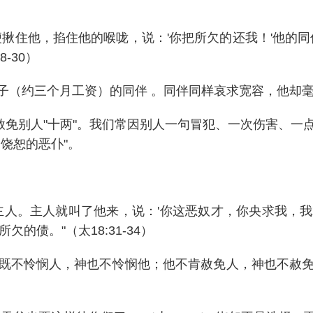
揪住他，掐住他的喉咙，说：'你把所欠的还我！'他的同
-30）
子（约三个月工资）的同伴 。同伴同样哀求宽容，他却
赦免别人"十两"。我们常因别人一句冒犯、一次伤害、
饶恕的恶仆"。
主人。主人就叫了他来，说：'你这恶奴才，你央求我，
的债。"（太18:31-34）
既不怜悯人，神也不怜悯他；他不肯赦免人，神也不赦