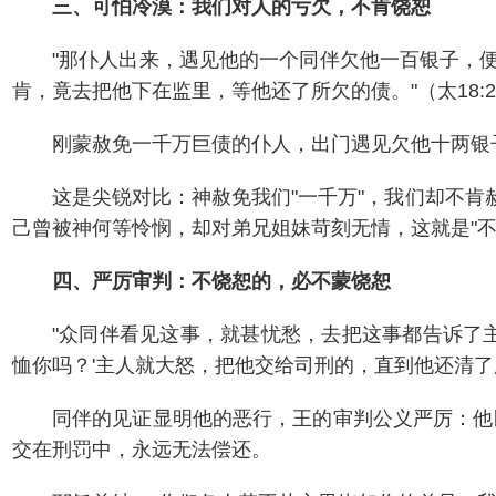
三、可怕冷漠：我们对人的亏欠，不肯饶恕
"那仆人出来，遇见他的一个同伴欠他一百银子，便
肯，竟去把他下在监里，等他还了所欠的债。"（太18:28
刚蒙赦免一千万巨债的仆人，出门遇见欠他十两银
这是尖锐对比：神赦免我们"一千万"，我们却不肯
己曾被神何等怜悯，却对弟兄姐妹苛刻无情，这就是"不
四、严厉审判：不饶恕的，必不蒙饶恕
"众同伴看见这事，就甚忧愁，去把这事都告诉了
恤你吗？'主人就大怒，把他交给司刑的，直到他还清了所欠
同伴的见证显明他的恶行，王的审判公义严厉：他
交在刑罚中，永远无法偿还。