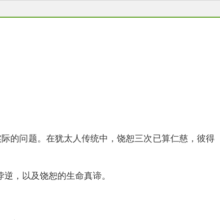
常实际的问题。在犹太人传统中，饶恕三次已算仁慈，彼得
悖逆，以及饶恕的生命真谛。