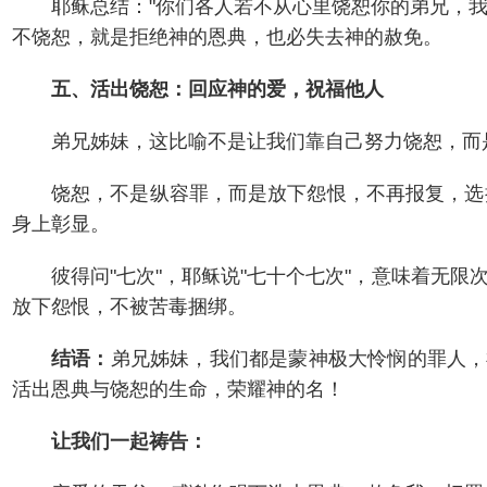
耶稣总结："你们各人若不从心里饶恕你的弟兄，我
不饶恕，就是拒绝神的恩典，也必失去神的赦免。
五、活出饶恕：回应神的爱，祝福他人
弟兄姊妹，这比喻不是让我们靠自己努力饶恕，而
饶恕，不是纵容罪，而是放下怨恨，不再报复，选
身上彰显。
彼得问"七次"，耶稣说"七十个七次"，意味着无
放下怨恨，不被苦毒捆绑。
结语：
弟兄姊妹，我们都是蒙神极大怜悯的罪人，
活出恩典与饶恕的生命，荣耀神的名！
让我们一起祷告：