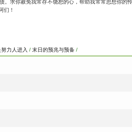
债。求你赦免我常存不饶恕的心，帮助我常常思想你的
阿们！
是努力人进入
/
末日的预兆与预备
/