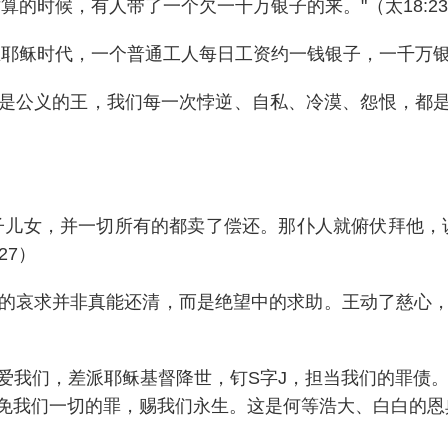
的时候，有人带了一个欠一千万银子的来。"（太18:23-
。在耶稣时代，一个普通工人每日工资约一钱银子，一千万银
是公义的王，我们每一次悖逆、自私、冷漠、怨恨，都是对
子儿女，并一切所有的都卖了偿还。那仆人就俯伏拜他，说
27）
的哀求并非真能还清，而是绝望中的求助。王动了慈心
爱我们，差派耶稣基督降世，钉S字J，担当我们的罪债。
免我们一切的罪，赐我们永生。这是何等浩大、白白的恩