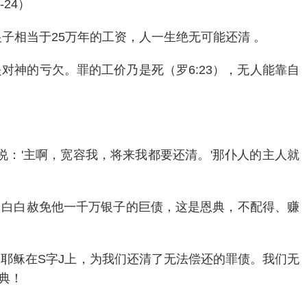
24）
子相当于25万年的工资，人一生绝无可能还清 。
神的亏欠。罪的工价乃是死（罗6:23），无人能靠自
：'主啊，宽容我，将来我都要还清。'那仆人的主人就
，白白赦免他一千万银子的巨债，这是恩典，不配得、赚
耶稣在S字J上，为我们还清了无法偿还的罪债。我们无
典！