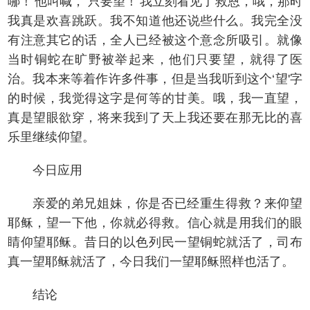
哪！'他叫喊，‘只要望！'我立刻看见了救恩，哦，那时
我真是欢喜跳跃。我不知道他还说些什么。我完全没
有注意其它的话，全人已经被这个意念所吸引。就像
当时铜蛇在旷野被举起来，他们只要望，就得了医
治。我本来等着作许多件事，但是当我听到这个‘望'字
的时候，我觉得这字是何等的甘美。哦，我一直望，
真是望眼欲穿，将来我到了天上我还要在那无比的喜
乐里继续仰望。
今日应用
亲爱的弟兄姐妹，你是否已经重生得救？来仰望
耶稣，望一下他，你就必得救。信心就是用我们的眼
睛仰望耶稣。昔日的以色列民一望铜蛇就活了，司布
真一望耶稣就活了，今日我们一望耶稣照样也活了。
结论