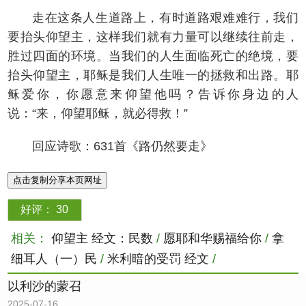
走在这条人生道路上，有时道路艰难难行，我们
要抬头仰望主，这样我们就有力量可以继续往前走，
胜过四面的环境。当我们的人生面临死亡的绝境，要
抬头仰望主，耶稣是我们人生唯一的拯救和出路。耶
稣爱你，你愿意来仰望他吗？告诉你身边的人
说：“来，仰望耶稣，就必得救！”
回应诗歌：631首《路仍然要走》
点击复制分享本页网址
好评：
30
相关：
仰望主 经文：民数
/
愿耶和华赐福给你
/
拿
细耳人（一）民
/
米利暗的受罚 经文
/
以利沙的蒙召
2025-07-16