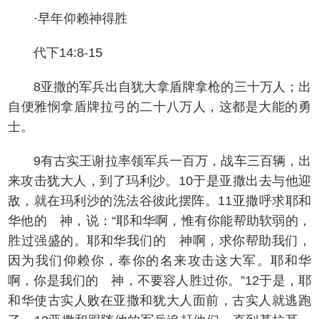
·早年仰赖神得胜
代下14:8-15
8亚撒的军兵出自犹大拿盾牌拿枪的三十万人；出
自便雅悯拿盾牌拉弓的二十八万人，这都是大能的勇
士。
9有古实王谢拉率领军兵一百万，战车三百辆，出
来攻击犹大人，到了玛利沙。10于是亚撒出去与他迎
敌，就在玛利沙的洗法谷彼此摆阵。11亚撒呼求耶和
华他的 神，说：“耶和华啊，惟有你能帮助软弱的，
胜过强盛的。耶和华我们的 神啊，求你帮助我们，
因为我们仰赖你，奉你的名来攻击这大军。耶和华
啊，你是我们的 神，不要容人胜过你。”12于是，耶
和华使古实人败在亚撒和犹大人面前，古实人就逃跑