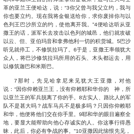
革的亚兰王便哈达，说：“3你父曾与我父立约，我与
你也要立约。现在我将金银送给你，求你废掉你与以
色列王巴沙所立的约，使他离开我。”4便哈达听从亚
撒王的话，派军长去攻击以色列的城邑，他们就攻破
以云、但、亚伯玛音和拿弗他利一切的积货城。5巴沙
听见就停工，不修筑拉玛了。6于是，亚撒王率领犹大
众人，将巴沙修筑拉玛所用的石头、木头都运去，用
以修筑迦巴和米斯巴。
7那时，先见哈拿尼来见犹大王亚撒，对他
说：“因你仰赖亚兰王，没有仰赖耶和华你的 神，所
以亚兰王的军兵脱离了你的手。8古实人、路比人的军
队不是甚大吗？战车马兵不是极多吗？只因你仰赖耶
和华，他便将他们交在你手里。9耶和华的眼目遍察全
地，要显大能帮助向他心存诚实的人。你这事行得愚
昧，此后，你必有争战的事。”10亚撒因此恼恨先见，