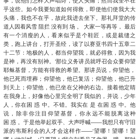
事，说他们怎样大声唱诗，使人头痛；然而我全不在
乎这些。如今我要知道如何得救，即使他们使我大大
头痛，我也不在乎，故此我进去坐下。那礼拜堂的传
道人因着风雪 阻拦 没有到 场 。 大家一等再等， 最后
有一个消瘦的人，看来似乎是个鞋匠，或是裁缝之
类，跑上讲台，打开圣经，读了以赛亚书四十五章二
十二节：地极的人，都当仰望我，就必得救，因为我
是神，再没有别神。'那位义务讲员就呼召会众要仰望
耶稣基督，方能有得救的希望。那讲员说，仰望他，
他已死而埋葬；仰望他，他已复活；仰望他，他已升
到天上；仰望他，他已坐在父神的右边。接着他定睛
在我身上，好像他心里完全明了我似的，并说，少年
人，你在困 惑 中。不错。我实在 是 在困 惑 中。他
说，除非你注目仰望基督，你永远不能脱离这种
困 惑 。于是他举起双手、大声呼喊——我想只有守旧
派的韦斯利会的人才会这样作——‘望哪！望哪！望