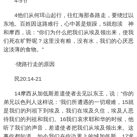
4-5节
4他们从何珥山起行，往红海那条路走，要绕过以
东地。百姓因这路难行，心中甚是烦躁，5就怨渎 神
和摩西，说：“你们为什么把我们从埃及领出来，使我
们死在旷野呢？这里没有粮，没有水，我们的心厌恶
这淡薄的食物。”
·绕路行走的原因
民20:14-21
14摩西从加低斯差遣使者去见以东王，说：“你的
弟兄以色列人这样说：‘我们所遭遇的一切艰难，15就
是我们的列祖下到埃及，我们在埃及久住，埃及人恶
待我们的列祖和我们。16我们哀求耶和华的时候，他
听了我们的声音，差遣使者把我们从埃及领出来。这
事你都知道。如今我们在你边界上的城加低斯，17求