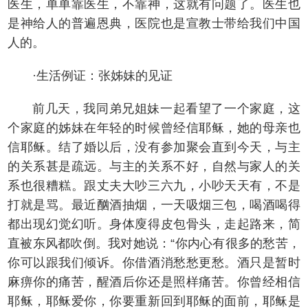
医生，单单靠医生，不靠神，这就有问题了。医生也
是神给人的普遍恩典，医院也是宣教士带给我们中国
人的。
·生活例证：张姊妹的见证
前几天，我同弟兄姐妹一起看望了一个家庭，这
个家庭的姊妹在年轻的时候曾经信耶稣，她的母亲也
信耶稣。结了婚以后，没有参加聚会直到今天，与主
的关系甚是疏远。与主的关系不好，自然与家人的关
系也很糟糕。跟丈夫大吵三六九，小吵天天有，不是
打就是骂。最近酗酒抽烟，一天吸烟三包，喝酒喝得
都出现幻觉幻听。身体廋得皮包骨头，走起路来，简
直被东风都吹倒。我对她说：“你内心有很多的愁苦，
你可以跟我们倾诉。你借酒消愁愁更愁。酒只是暂时
麻痹你的痛苦，醒酒后你还是照样痛苦。你曾经相信
耶稣，耶稣爱你，你要重新回到耶稣的面前，耶稣是