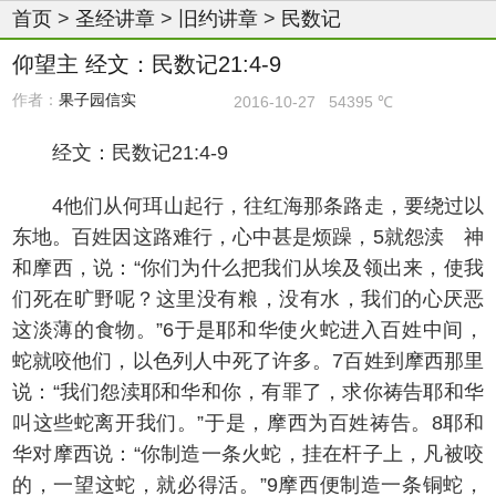
首页
>
圣经讲章
>
旧约讲章
>
民数记
仰望主 经文：民数记21:4-9
作者：
果子园信实
2016-10-27
54395 ℃
经文：民数记21:4-9
4他们从何珥山起行，往红海那条路走，要绕过以
东地。百姓因这路难行，心中甚是烦躁，5就怨渎 神
和摩西，说：“你们为什么把我们从埃及领出来，使我
们死在旷野呢？这里没有粮，没有水，我们的心厌恶
这淡薄的食物。”6于是耶和华使火蛇进入百姓中间，
蛇就咬他们，以色列人中死了许多。7百姓到摩西那里
说：“我们怨渎耶和华和你，有罪了，求你祷告耶和华
叫这些蛇离开我们。”于是，摩西为百姓祷告。8耶和
华对摩西说：“你制造一条火蛇，挂在杆子上，凡被咬
的，一望这蛇，就必得活。”9摩西便制造一条铜蛇，