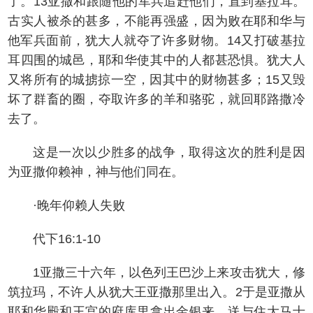
了。13亚撒和跟随他的军兵追赶他们，直到基拉耳。
古实人被杀的甚多，不能再强盛，因为败在耶和华与
他军兵面前，犹大人就夺了许多财物。14又打破基拉
耳四围的城邑，耶和华使其中的人都甚恐惧。犹大人
又将所有的城掳掠一空，因其中的财物甚多；15又毁
坏了群畜的圈，夺取许多的羊和骆驼，就回耶路撒冷
去了。
这是一次以少胜多的战争，取得这次的胜利是因
为亚撒仰赖神，神与他们同在。
·晚年仰赖人失败
代下16:1-10
1亚撒三十六年，以色列王巴沙上来攻击犹大，修
筑拉玛，不许人从犹大王亚撒那里出入。2于是亚撒从
耶和华殿和王宫的府库里拿出金银来，送与住大马士