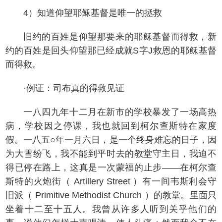
4）知道仰望耶稣基督是唯一的拯救
旧约的百姓是仰望那要来的耶稣基督而得救，新
约的百姓是回头仰望那已经成就S字J救恩的耶稣基督
而得救。
·例证：司布真的得救见证
一八四九年十二月在新市的学校暴发了一场高热
病，学校因之停课，我也就回到柯尔查斯特在家度
假。一八五○年一月六日，是一个终身难忘的日子，因
为大雪纷飞，我不能到平时去的教堂守主日，我迫不
得已停在路上，这真是一次蒙福的止步——在柯尔查
斯特的火炮街（ Artillery Street ）有一间韦斯利会守
旧派（ Primitive Methodist Church ）的教堂。里面只
坐着十二至十五人。我曾从许多人听到关乎他们的