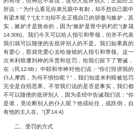
的有理，但神总不喜悦，这些人批评别人，正如经上
所说：“ 为什么看见你弟兄眼中有刺，却不想自己眼中
有梁木呢？”(太7:3)却不去正视自己的骄傲与嫉妒，其
实，嫉妒才是致命的，因为“嫉妒是骨中的朽烂”(参箴
14:30b)。我们今天可以给人指引和带领，但并不代表
我们就可以随便的去批评别人的不是。我们如果真的
有爱心，那就凭爱心去给做错的人指引和带领。这一
次米利暗遭到神的斥责和惩罚，给我们留下了警诫，
在（民12:8b）中耶和华神对他们说：“你们毁谤我的
仆人摩西，为何不惧怕呢？”，我们知道米利暗被惩罚
完全是自招恶果。不管我们说的是否是事实，我们都
不可以随便的批评别人，因为圣经中告诫我们说：“你
是谁，竟论断别人的仆人呢？他或站住，或跌倒，自
有他的主人在。”(罗14:4)
二、受罚的方式