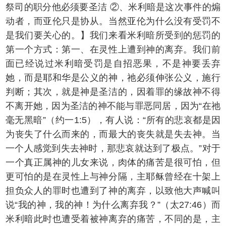
祭司的职分他必须要圣洁 ②、米利暗是这次事件的煽
动者，而亚伦只是协从。当然亚伦为什么没有受罚不
是我们要关心的。】我们来看米利暗所受到的惩罚的
第一个方式：第一、在灵性上遭到神的离弃。我们前
面已经说过米利暗受罚是自招恶果，不是神要丢弃
她，而是耶和华是公义的神，祂必须伸张公义，施行
判断；其次，就是神是圣洁的，因着罪的缘故神不得
不离开她，因为圣洁的神不能与罪恶同居，因为“在祂
毫无黑暗”（约一1:5），有人说：“所有的悲哀都是因
为丧失了什么而来的，而最大的丧失就是失去神。当
一个人感觉到失去神时，那悲哀就达到了极点。”对于
一个真正属神的儿女来说，肉体的痛苦是很可怕，但
更可怕的是在灵性上与神分隔，主耶稣曾经在十架上
担负众人的罪时也遭到了神的离弃，以致他大声喊叫
说“我的神，我的神！为什么离弃我？”（太27:46）而
米利暗此时也遭受着被神离弃的痛苦，不同的是，主