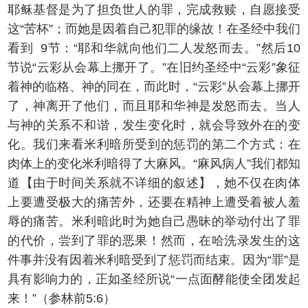
耶稣基督是为了担负世人的罪，完成救赎，自愿接受
这“苦杯”；而她是因着自己犯罪的缘故！在圣经中我们
看到 9节：“耶和华就向他们二人发怒而去。”然后10
节说“云彩从会幕上挪开了。”在旧约圣经中“云彩”象征
着神的临格、神的同在，而此时，“云彩”从会幕上挪开
了，神离开了他们，而且耶和华神是发怒而去。当人
与神的关系不和谐，发生变化时，就会导致外在的变
化。我们来看米利暗所受到的惩罚的第二个方式：在
肉体上的变化米利暗得了大麻风。“麻风病人”我们都知
道【由于时间关系就不详细的叙述】，她不仅在肉体
上要遭受极大的痛苦外，还要在精神上遭受着被人羞
辱的痛苦。米利暗此时为她自己愚昧的举动付出了罪
的代价，尝到了罪的恶果！然而，在哈洗录发生的这
件事并没有因着米利暗受到了惩罚而结束。因为“罪”是
具有影响力的，正如圣经所说“一点面酵能使全团发起
来！”（参林前5:6）