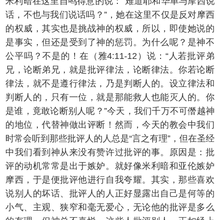
米利暗在这里自鸣得意的说：“难道耶和华单与摩西说
话，不也与我们说话吗？”，她在这里不仅是反对摩西
的权威，其实也是挑战神的权威，所以，即使她说的
是事实，但还是受到了神的惩罚。为什么呢？是神不
公平吗？不是的！在（雅4:11-12）说：“人若批评弟
兄，论断弟兄，就是批评律法，论断律法。你若论断
律法，就不是遵行律法，乃是判断人的。设立律法和
判断人的，只有一位，就是那能救人也能灭人的。你
是谁，竟敢论断别人呢？”今天，我们千万不可僭越神
的地位，代替神做出评断！然而，今天的教会中我们
时常会听到那些批评人的人总是“言之有理”，但在圣经
中我们看到神从来没有赞许过批评的事。原因是：批
评的动机常常是出于嫉妒。就好像米利暗和亚伦嫉妒
摩西，于是便批评他进行自我夸耀。其实，那些喜欢
说别人的坏话、批评人的人正好显露出自己是何等的
小气、主观、狭窄和毫无爱心，无论他的批评是多么