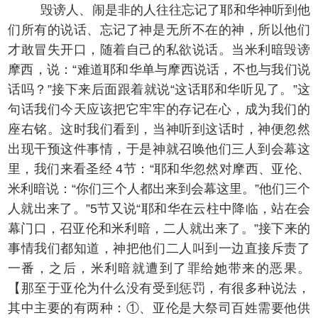
毁谤人、闹是非的人往往忘记了耶和华神听到他
们所有的说话、忘记了神是无所不在的神，所以他们
才敢冒失开口，随着自己的私欲说话。当米利暗毁谤
摩西，说：“难道耶和华单与摩西说话，不也与我们说
话吗？”接下来后面跟着就说“这话耶和华听见了。”这
句话我们今天应该把它牢牢的存记在心，成为我们的
座右铭。这时我们看到，当神听到这话时，神便忽然
出现干预这件事情，于是神就召唤他们三人到会幕这
里，我们来看圣经 4节：“耶和华忽然对摩西、亚伦、
米利暗说：“你们三个人都出来到会幕这里。”他们三个
人就出来了。”5节又说“耶和华在云柱中降临，站在会
幕门口，召亚伦和米利暗，二人就出来了。”接下来的
事情我们都知道，神把他们二人叫到一边直接斥责了
一番，之后，米利暗就遭到了罪给她带来的恶果。
【那至于亚伦为什么没有受到惩罚，有很多种说法，
其中主要的有两种：①、亚伦是大祭司百姓需要他供