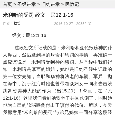
首页
>
圣经讲章
>
旧约讲章
>
民数记
米利暗的受罚 经文：民12:1-16
作者：
牧笛
2016-10-27
20352 ℃
经文：民12:1-16
这段经文所记载的是：米利暗和亚伦毁谤神的仆
人摩西，然后遭到神的斥责和惩罚的事情。再准确一
点应该说是：米利暗受到神的惩罚。从圣经中我们得
知，米利暗是摩西的姐姐，她也是旧约圣经中记载的
第一位女先知，当耶和华神将法老的车辆、军兵，抛
在海中，沉于红海时她也曾带领众妇女一同出去击鼓
跳舞赞美神大能的作为（出15:20）！然而，在（民
12:1-16）这里我们看到她软弱了并且跌倒了，同时她
也为自己的软弱跌倒付出了该付的代价。所以，今天
我愿意用“米利暗的受罚”与弟兄姊妹一同分享这段经