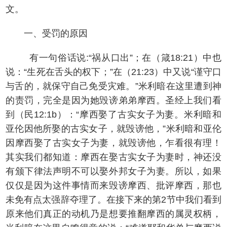
文。
一、受罚的原因
有一句俗话说:“祸从口出”；在（箴18:21）中也
说：“生死在舌头的权下；”在（21:23）中又说“谨守口
与舌的，就保守自己免受灾难。”米利暗在这里遭到神
的责罚，完全是因为她毁谤弟弟摩西。圣经上我们看
到（民12:1b）：“摩西娶了古实女子为妻。米利暗和
亚伦因他所娶的古实女子，就毁谤他，”米利暗和亚伦
因摩西娶了古实女子为妻，就毁谤他，乍看很有理！
其实我们都知道：摩西在娶古实女子为妻时，神还没
有颁下律法声明不可以娶外邦女子为妻。所以，如果
仅仅是因为这件事情而来毁谤摩西、批评摩西，那也
未免有点太强辞夺理了。在接下来的第2节中我们看到
原来他们真正的动机乃是想要推翻摩西的属灵权柄，