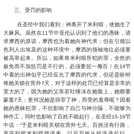
三、受罚的影响
在圣经中我们看到：神离开了米利暗，使她生了
大麻风。虽然在11节中亚伦认识到了他们的愚昧，请
求摩西的原谅，摩西也为着她向神代求；但在引领以
色列人出埃及的这种环境中，摩西的领袖地位必须要
被高举起来。所以，如果将米利暗所犯的罪，全然的
赦免而不加惩罚是不行的，必须要惩一儆百！在14节
中看的出神似乎已经应允了摩西的代求，但还是吩咐
将她关锁在营外7天，对于这样的处罚已经算是非常的
宽大的了，因为她的父亲若吐唾沫在她脸上，她都要
蒙羞7天；更何况她是得罪了神，而受的羞辱呢？因着
她的愚昧犯罪，不但影响了自己与神分隔，不能够为
神作工，同时也影响了百姓不能起行，在圣经15-16节
中说：“于是米利暗关锁在营外七天。百姓没有行路，
直等到把米利暗领进来。以后百姓从哈洗录起行，