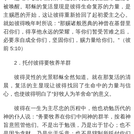
被唤醒。耶稣的复活显现是彼得生命复苏的力量，是
主赐恩的开始，这让彼得重新拾回了起初爱主之心。
就如彼得晚年时所说：“那赐诸般恩典的神曾在基督里
召你们，得享他永远的荣耀，等你们暂受苦难之后，
必要亲自成全你们，坚固你们，赐力量给你们。”（彼
前 5:10）
2．托付彼得要牧养羊群
彼得灵性的光景耶稣全然知道。就在那复活的清
晨，复活的主显现让彼得找回了生命中的力量与信
心，也使彼得明白了“好牧人为羊舍命”的意义。
彼得在一生为主尽忠的历程中，他也劝勉历代的
神的仆人说：“务要牧养在你们中间神的群羊，按着神
旨意照管他们。不是出于勉强，乃是出于甘心；也不
是因为贪财，乃是出于乐意；也不是辖制所托付你们