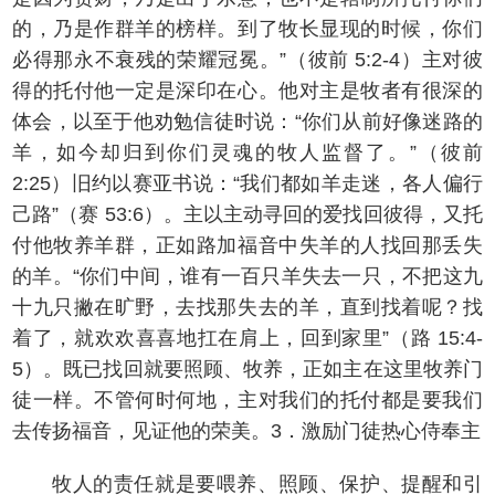
的，乃是作群羊的榜样。到了牧长显现的时候，你们
必得那永不衰残的荣耀冠冕。”（彼前 5:2-4）主对彼
得的托付他一定是深印在心。他对主是牧者有很深的
体会，以至于他劝勉信徒时说：“你们从前好像迷路的
羊，如今却归到你们灵魂的牧人监督了。”（彼前
2:25）旧约以赛亚书说：“我们都如羊走迷，各人偏行
己路”（赛 53:6）。主以主动寻回的爱找回彼得，又托
付他牧养羊群，正如路加福音中失羊的人找回那丢失
的羊。“你们中间，谁有一百只羊失去一只，不把这九
十九只撇在旷野，去找那失去的羊，直到找着呢？找
着了，就欢欢喜喜地扛在肩上，回到家里”（路 15:4-
5）。既已找回就要照顾、牧养，正如主在这里牧养门
徒一样。不管何时何地，主对我们的托付都是要我们
去传扬福音，见证他的荣美。3．激励门徒热心侍奉主
牧人的责任就是要喂养、照顾、保护、提醒和引