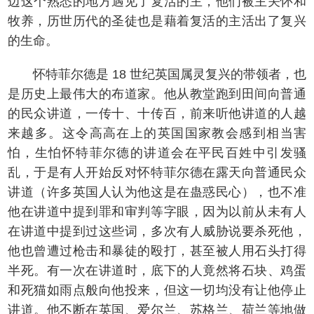
边这个熟悉的地方遇见了复活的主，他们被主关怀和
牧养，历世历代的圣徒也是藉着复活的主活出了复兴
的生命。
怀特菲尔德是 18 世纪英国属灵复兴的带领者，也
是历史上最伟大的布道家。他从教堂跑到田间向普通
的民众讲道，一传十、十传百，前来听他讲道的人越
来越多。这令高高在上的英国国家教会感到相当害
怕，生怕怀特菲尔德的讲道会在平民百姓中引发骚
乱，于是有人开始反对怀特菲尔德在露天向普通民众
讲道（许多英国人认为他这是在蛊惑民心），也不准
他在讲道中提到罪和审判等字眼，因为以前从未有人
在讲道中提到过这些词，多次有人威胁说要杀死他，
他也曾遭过枪击和暴徒的殴打，甚至被人用石头打得
半死。有一次在讲道时，底下的人竟然将石块、鸡蛋
和死猫如雨点般向他投来，但这一切均没有让他停止
讲道。他不断在英国、爱尔兰、苏格兰、荷兰等地做