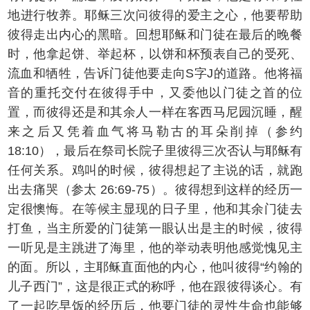
地进行牧养。耶稣三次问彼得的爱主之心，他要帮助
彼得走出内心的黑暗。回想耶稣和门徒在最后的晚餐
时，他拿起饼、举起杯，以饼和杯预表自己的受死、
流血和牺牲，告诉门徒他要走向S字J的道路。他将福
音的重托交付在彼得手中，又委他以门徒之首的位
置，而彼得还是和其余人一样在客西马尼园沉睡，醒
来之后又凭着血气将马勒古的耳朵削掉（参约
18:10），最后在祭司长院子里彼得三次否认与耶稣有
任何关系。鸡叫的时候，彼得想起了主说的话，就跑
出去痛哭（参太 26:69-75）。彼得想到这样的经历一
定很懊悔。在等候主显现的日子里，他和其余门徒去
打鱼，当主所爱的门徒第一眼认出是主的时候，彼得
一听见是主跳进了海里，他的举动表明他感觉愧见主
的面。所以，主耶稣直面他的内心，他叫彼得“约翰的
儿子西门”，这是很正式的称呼，他在跟彼得谈心。有
了一起吃早饭的经历后，他要门徒的灵性生命也能够