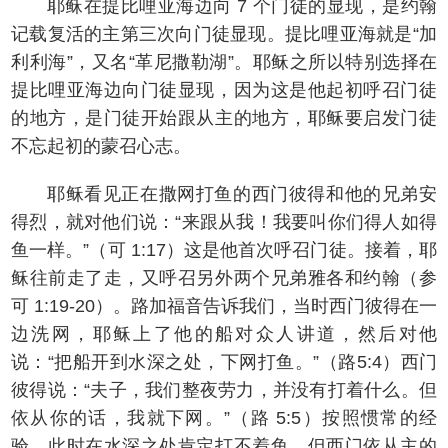
耶稣在提比哩亚海边向 7 个门徒的显现，是约翰
记载复活的主第三次向门徒显现。提比哩亚海就是“加
利利海”，又名“革尼撒勒湖”。耶稣之所以特别选择在
提比哩亚海边向门徒显现，因为这是他起初呼召门徒
的地方，是门徒开始跟从主的地方，耶稣要启发门徒
不忘起初的蒙召心志。
耶稣看见正在撒网打鱼的西门彼得和他的兄弟安
得烈，就对他们说：“来跟从我！我要叫你们得人如得
鱼一样。”（可 1:17）这是他首次呼召门徒。接着，耶
稣往前走了走，又呼召另外两个兄弟雅各和约翰（参
可 1:19-20）。路加福音告诉我们，当时西门彼得在一
边洗网，耶稣上了他的船对众人讲道，然后对他
说：“把船开到水深之处，下网打鱼。”（路5:4）西门
彼得说：“夫子，我们整夜劳力，并没有打着什么。但
依从你的话，我就下网。”（路 5:5）按照惯常的经
验，此时在水深之处肯定打不着鱼，但西门依从主的