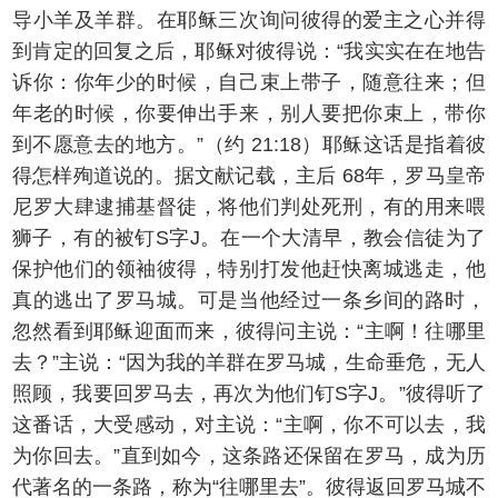
导小羊及羊群。在耶稣三次询问彼得的爱主之心并得
到肯定的回复之后，耶稣对彼得说：“我实实在在地告
诉你：你年少的时候，自己束上带子，随意往来；但
年老的时候，你要伸出手来，别人要把你束上，带你
到不愿意去的地方。”（约 21:18）耶稣这话是指着彼
得怎样殉道说的。据文献记载，主后 68年，罗马皇帝
尼罗大肆逮捕基督徒，将他们判处死刑，有的用来喂
狮子，有的被钉S字J。在一个大清早，教会信徒为了
保护他们的领袖彼得，特别打发他赶快离城逃走，他
真的逃出了罗马城。可是当他经过一条乡间的路时，
忽然看到耶稣迎面而来，彼得问主说：“主啊！往哪里
去？”主说：“因为我的羊群在罗马城，生命垂危，无人
照顾，我要回罗马去，再次为他们钉S字J。”彼得听了
这番话，大受感动，对主说：“主啊，你不可以去，我
为你回去。”直到如今，这条路还保留在罗马，成为历
代著名的一条路，称为“往哪里去”。彼得返回罗马城不