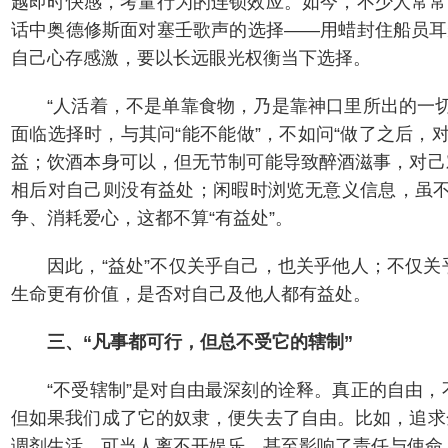
越即时快感，考量行为的连锁效应。如今，不少人常常
话中奥德修斯面对塞壬歌声的选择——用蜡封住船员耳
自己心存感激，要以长远眼光权衡当下选择。
“人活着，不是单靠食物，乃是靠神口里所出的一
面临选择时，与其问“能不能做”，不如问“做了之后
益；饮酒本身可以，但无节制可能导致醉酒滋事，对己
相后对自己则没有益处；闲暇时浏览无意义信息，虽
争、消耗爱心，这都不算“有益处”。
因此，“益处”不仅关乎自己，也关乎他人；不仅
生命更有价值，是否对自己及他人都有益处。
三、“凡事都可行，但总不受它的辖制”
“不受辖制”是对自由最深刻的诠释。真正的自由
但如果我们成了它的奴隶，便失去了自由。比如，追求
调剂生活，可当人离不开娱乐，甚至影响了责任与使命