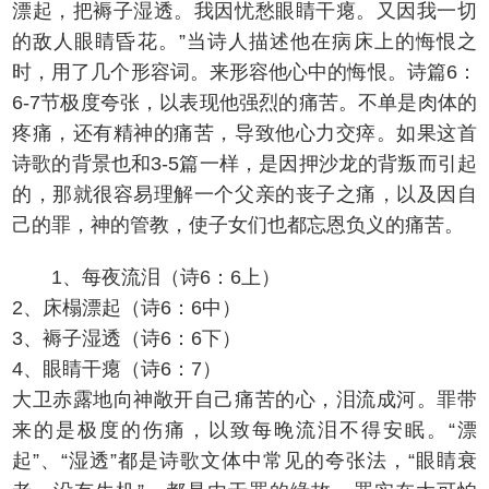
漂起，把褥子湿透。我因忧愁眼睛干瘪。又因我一切
的敌人眼睛昏花。”当诗人描述他在病床上的悔恨之
时，用了几个形容词。来形容他心中的悔恨。诗篇6：
6-7节极度夸张，以表现他强烈的痛苦。不单是肉体的
疼痛，还有精神的痛苦，导致他心力交瘁。如果这首
诗歌的背景也和3-5篇一样，是因押沙龙的背叛而引起
的，那就很容易理解一个父亲的丧子之痛，以及因自
己的罪，神的管教，使子女们也都忘恩负义的痛苦。
1、每夜流泪（诗6：6上）
2、床榻漂起（诗6：6中）
3、褥子湿透（诗6：6下）
4、眼睛干瘪（诗6：7）
大卫赤露地向神敞开自己痛苦的心，泪流成河。罪带
来的是极度的伤痛，以致每晚流泪不得安眠。“漂
起”、“湿透”都是诗歌文体中常见的夸张法，“眼睛衰