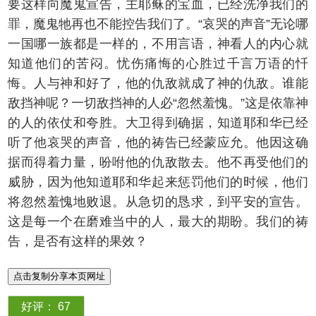
要这样向魔鬼宣告，主耶稣的宝血，已经洗净我们的
罪，魔鬼牠再也不能控告我们了。“哀哭的声音”无论哪
一国哪一族都是一样的，不用言语，神看人的内心就
知道他们的苦闷。忧伤痛悔的心胜过千言万语的忏
悔。人与神和好了，他的仇敌就成了神的仇敌。谁能
敌挡神呢？一切敌挡神的人必“忽然羞愧。”这是依靠神
的人的依仗和夸胜。大卫得到确据，知道耶和华已经
听了他哀哭的声音，他的祷告已经蒙应允。他因这确
据而得着力量，吩咐他的仇敌散去。他不再受他们的
威胁，因为他知道耶和华起来惩罚他们的时候，他们
将忽然羞愧地败退。从急切的恳求，到平安的宣告。
这是每一个在磨难当中的人，最大的期盼。我们的祷
告，是否有这样的果效？
点击复制分享本页网址
好评：
67