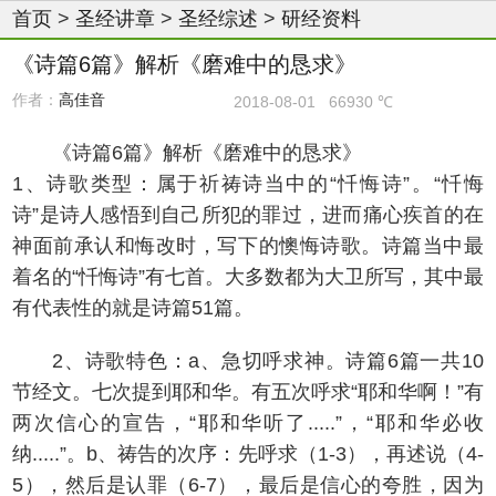
首页
>
圣经讲章
>
圣经综述
>
研经资料
《诗篇6篇》解析《磨难中的恳求》
作者：
高佳音
2018-08-01
66930 ℃
《诗篇6篇》解析《磨难中的恳求》
1、诗歌类型：属于祈祷诗当中的“忏悔诗”。“忏悔
诗”是诗人感悟到自己所犯的罪过，进而痛心疾首的在
神面前承认和悔改时，写下的懊悔诗歌。诗篇当中最
着名的“忏悔诗”有七首。大多数都为大卫所写，其中最
有代表性的就是诗篇51篇。
2、诗歌特色：a、急切呼求神。诗篇6篇一共10
节经文。七次提到耶和华。有五次呼求“耶和华啊！”有
两次信心的宣告，“耶和华听了.....”，“耶和华必收
纳.....”。b、祷告的次序：先呼求（1-3），再述说（4-
5），然后是认罪（6-7），最后是信心的夸胜，因为