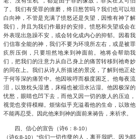
老、没有生机”，都是由于罪的缘故，罪实在太可怕
了。我们有受罪的缠磨，终日愁苦吗？我们也可以坦
白向神，不管是充满了愤怒还是失望，因惟有神了解
我们，并且为我们作最好的安排。愤怒和失望或会在
外表现出急躁不安，或会转化成内心的抑郁。因着我
们信靠全能的神，我们不要为环境所左右，或是被罪
疚所压倒，只要坦然地来到神面前。祂将会帮助我
们，把我们的注意力从自己身上的痛苦转移到祂奇妙
的同在上。我们从诗人所描述的景况，了解到他正处
于何等深的痛苦中。他因唉哼而极度困乏。他每夜流
泪，以致枕头湿透，床榻也被泪水沾湿。他因极深的
忧愁，眼睛也凹下去，而他又因一切的敌人的压迫，
视觉也变得模糊。烦恼似乎充溢着他的生命，以致他
不能再忍受。因此他来到神的面前来祷告，来祈求。
四、信心的宣告（诗6：8-10）
（诗6:8-10）“你们一切作孽的人，离开我吧。因为耶