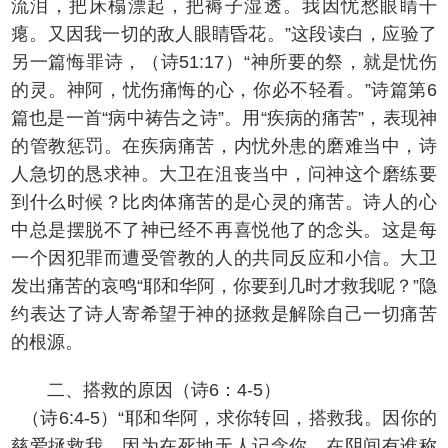
流泪，把床榻漂起，把褥子湿透。我因忧愁眼睛干
瘪。又因我一切的敌人眼睛昏花。”这段读白，应验了
另一篇悔罪诗，（诗51:17）“神所要的祭，就是忧伤
的灵。神阿，忧伤痛悔的心，你必不轻看。”诗篇第6
篇也是一首“病中祷告之诗”。用“疾病的痛苦”，表现神
的管教惩罚。在疾病痛苦，内忧外患的磨难当中，诗
人急切的恳求神。大卫在沮丧当中，问神这个磨练要
到什么时候？比肉体痛苦的是心灵的痛苦。诗人的心
中总是摆脱不了神已经不再喜悦他了的念头。这是每
一个因犯罪而遭受管教的人的共同反应和小信。大卫
发出痛苦的哀鸣“耶和华阿，你要到几时才救我呢？”隐
约表达了诗人寄希望于神的拯救是解除自己一切痛苦
的根源。
二、搭救的原因（诗6：4-5）
（诗6:4-5）“耶和华阿，求你转回，搭救我。因你的
慈爱拯救我。因为在死地无人记念你，在阴间有谁称