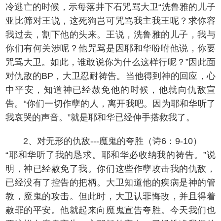
冷逃亡的时候，示每落井下石咒骂大卫“洗鲁雅的儿子
亚比筛对王说，这死狗岂可咒骂我主我王呢？求你容
我过去，割下他的头来。王说，洗鲁雅的儿子，我与
你们有何关涉呢？他咒骂是因耶和华吩咐他说，你要
咒骂大卫。如此，谁敢说你为什么这样行呢？”因此面
对仇敌的BP，大卫忍耐祷告。当他得到神的回应，心
中平安，知道神已经赦免他的时候，他就向仇敌宣
告。“你们一切作孽的人，离开我吧。因为耶和华听了
我哀哭的声音。”就是耶和华已经伸手搭救我了。
2、对无形的仇敌---魔鬼的夸胜（诗6：9-10）
“耶和华听了我的恳求。耶和华必收纳我的祷告。”说
明，神已经赦免了我。你们这些作孽攻击我的仇敌，
已经没有了控告的把柄。大卫知道他的疾病是神的管
教，魔鬼的攻击。但此时，大卫认罪悔改，并且得着
赦罪的平安。他就起来向魔鬼宣告夸胜。今天我们也