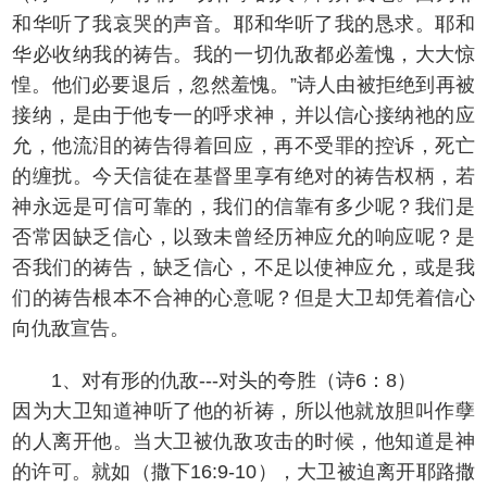
和华听了我哀哭的声音。耶和华听了我的恳求。耶和
华必收纳我的祷告。我的一切仇敌都必羞愧，大大惊
惶。他们必要退后，忽然羞愧。”诗人由被拒绝到再被
接纳，是由于他专一的呼求神，并以信心接纳祂的应
允，他流泪的祷告得着回应，再不受罪的控诉，死亡
的缠扰。今天信徒在基督里享有绝对的祷告权柄，若
神永远是可信可靠的，我们的信靠有多少呢？我们是
否常因缺乏信心，以致未曾经历神应允的响应呢？是
否我们的祷告，缺乏信心，不足以使神应允，或是我
们的祷告根本不合神的心意呢？但是大卫却凭着信心
向仇敌宣告。
1、对有形的仇敌---对头的夸胜（诗6：8）
因为大卫知道神听了他的祈祷，所以他就放胆叫作孽
的人离开他。当大卫被仇敌攻击的时候，他知道是神
的许可。就如（撒下16:9-10），大卫被迫离开耶路撒