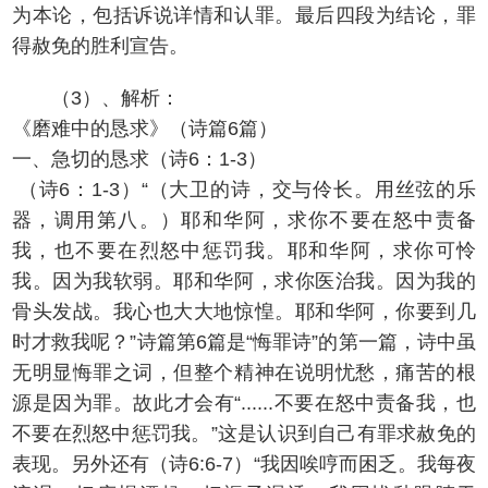
为本论，包括诉说详情和认罪。最后四段为结论，罪
得赦免的胜利宣告。
（3）、解析：
《磨难中的恳求》（诗篇6篇）
一、急切的恳求（诗6：1-3）
（诗6：1-3）“（大卫的诗，交与伶长。用丝弦的乐
器，调用第八。）耶和华阿，求你不要在怒中责备
我，也不要在烈怒中惩罚我。耶和华阿，求你可怜
我。因为我软弱。耶和华阿，求你医治我。因为我的
骨头发战。我心也大大地惊惶。耶和华阿，你要到几
时才救我呢？”诗篇第6篇是“悔罪诗”的第一篇，诗中虽
无明显悔罪之词，但整个精神在说明忧愁，痛苦的根
源是因为罪。故此才会有“......不要在怒中责备我，也
不要在烈怒中惩罚我。”这是认识到自己有罪求赦免的
表现。另外还有（诗6:6-7）“我因唉哼而困乏。我每夜