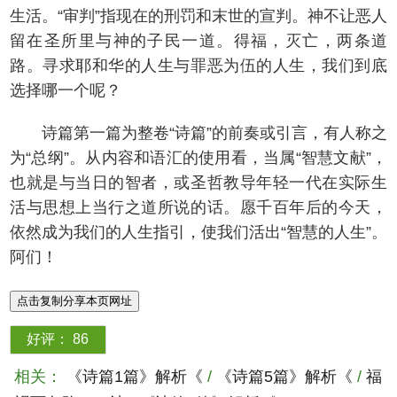
生活。“审判”指现在的刑罚和末世的宣判。神不让恶人
留在圣所里与神的子民一道。得福，灭亡，两条道
路。寻求耶和华的人生与罪恶为伍的人生，我们到底
选择哪一个呢？
诗篇第一篇为整卷“诗篇”的前奏或引言，有人称之
为“总纲”。从内容和语汇的使用看，当属“智慧文献”，
也就是与当日的智者，或圣哲教导年轻一代在实际生
活与思想上当行之道所说的话。愿千百年后的今天，
依然成为我们的人生指引，使我们活出“智慧的人生”。
阿们！
点击复制分享本页网址
好评：
86
相关：
《诗篇1篇》解析《
/
《诗篇5篇》解析《
/
福