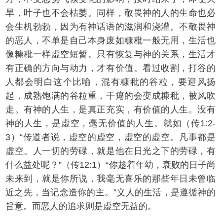
旱，叶子也不会枯萎。同样，敬畏神的人的生命也必
会生机勃勃，因为有神话语的滋润和浇灌。不敬畏神
的恶人，不单是自己本身废如糠秕一般无用，生活也
像糠秕一样虚空短暂。只有恢复与神的关系，生活才
有正确的方向与动力，才有价值。看过收割，打谷的
人都会明白这个比喻，混有糠秕的谷粒，要迎风扬
起，成熟饱满的谷粒重，干瘪的会变成糠秕，被风吹
走。有神的人生，是真正充实，有价值的人生。没有
神的人生，是虚空，毫无价值的人生。就如（传1:2-
3）“传道者说，虚空的虚空，虚空的虚空。凡事都是
虚空。人一切的劳碌，就是他在日光之下的劳碌，有
什么益处呢？”（传12:1）“你趁着年幼，衰败的日子尚
未来到，就是你所说，我毫无喜乐的那些年日未曾临
近之先，当记念造你的主。”义人的生活，是遵循神的
旨意。而恶人的追求则是虚空无益的。