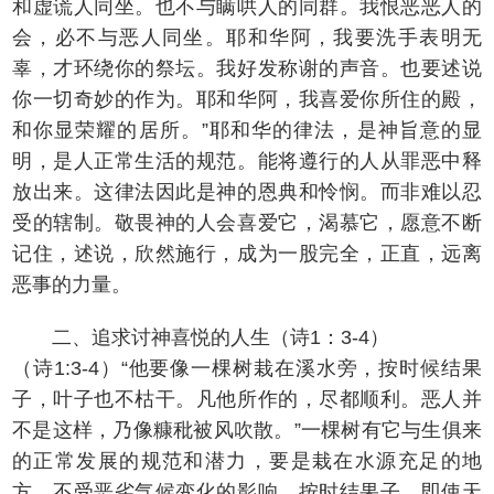
和虚谎人同坐。也不与瞒哄人的同群。我恨恶恶人的
会，必不与恶人同坐。耶和华阿，我要洗手表明无
辜，才环绕你的祭坛。我好发称谢的声音。也要述说
你一切奇妙的作为。耶和华阿，我喜爱你所住的殿，
和你显荣耀的居所。”耶和华的律法，是神旨意的显
明，是人正常生活的规范。能将遵行的人从罪恶中释
放出来。这律法因此是神的恩典和怜悯。而非难以忍
受的辖制。敬畏神的人会喜爱它，渴慕它，愿意不断
记住，述说，欣然施行，成为一股完全，正直，远离
恶事的力量。
二、追求讨神喜悦的人生（诗1：3-4）
（诗1:3-4）“他要像一棵树栽在溪水旁，按时候结果
子，叶子也不枯干。凡他所作的，尽都顺利。恶人并
不是这样，乃像糠秕被风吹散。”一棵树有它与生俱来
的正常发展的规范和潜力，要是栽在水源充足的地
方，不受恶劣气候变化的影响，按时结果子，即使天