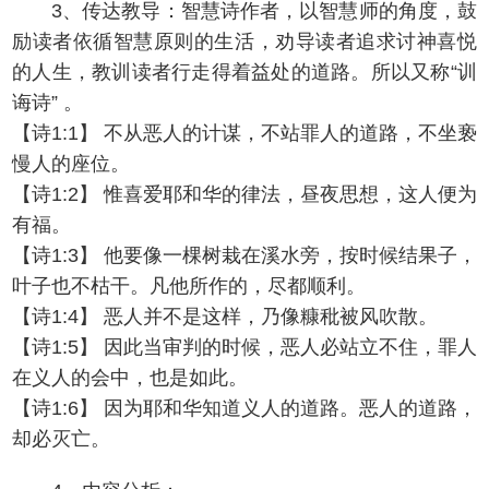
3、传达教导：智慧诗作者，以智慧师的角度，鼓
励读者依循智慧原则的生活，劝导读者追求讨神喜悦
的人生，教训读者行走得着益处的道路。所以又称“训
诲诗” 。
【诗1:1】 不从恶人的计谋，不站罪人的道路，不坐亵
慢人的座位。
【诗1:2】 惟喜爱耶和华的律法，昼夜思想，这人便为
有福。
【诗1:3】 他要像一棵树栽在溪水旁，按时候结果子，
叶子也不枯干。凡他所作的，尽都顺利。
【诗1:4】 恶人并不是这样，乃像糠秕被风吹散。
【诗1:5】 因此当审判的时候，恶人必站立不住，罪人
在义人的会中，也是如此。
【诗1:6】 因为耶和华知道义人的道路。恶人的道路，
却必灭亡。