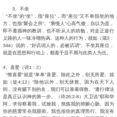
3、不坐
“不坐”的“坐”，指“座位”，而“座位”又不单指坐的地
方，也指“聚会之所”。“亵慢人”心高气傲，自以为是，
即不遵循神的教训，也不听从人的劝勉，对走正途行
义路的人一味冷嘲热讽。这种人的行为，就如（箴3：
34a）说的，“好讥诮人的，必被讥诮”。不坐其座位，
就是在思想和行动上，都羞于且不屑与此类人为伍。
4、喜爱（诗1：2）
“惟喜爱”就是“单单”喜爱。除此之外，别无所爱。就
如（徒4:12）“除他以外，别无拯救。因为在天下人
间，没有赐下别的名，我们可以靠着得救。”遵行律法
是真正认识神的第一步。（诗26:2-8）大卫说“耶和华
阿，求你察看我，试验我，熬炼我的肺腑心肠。因为
你的慈爱常在我眼前。我也按你的真理而行。我没有