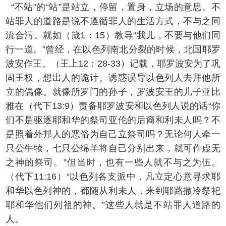
“不站”的“站”是站立，停留，置身，立场的意思。不
站罪人的道路是说不遵循罪人的生活方式，不与之同
流合污。就如（箴1：15）教导“我儿，不要与他们同
行一道。”曾经，在以色列南北分裂的时候，北国耶罗
波安作王。（王上12：28-33）记载，耶罗波安为了巩
固王权，想出人的诡计。诱惑误导以色列人去拜他所
立的偶像。就像所罗门的孙子，罗波安王的儿子亚比
雅在（代下13:9）责备耶罗波安和以色列人说的话“你
们不是驱逐耶和华的祭司亚伦的后裔和利未人吗？不
是照着外邦人的恶俗为自己立祭司吗？无论何人牵一
只公牛犊，七只公绵羊将自己分别出来，就可作虚无
之神的祭司。”但当时，也有一些人就不与之为伍。
（代下11:16）“以色列各支派中，凡立定心意寻求耶
和华以色列神的，都随从利未人，来到耶路撒冷祭祀
耶和华他们列祖的神。”这些人就是不站罪人道路的
人。