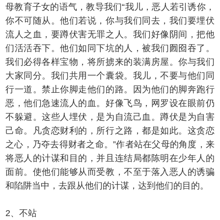
母教育子女的语气，教导我们“我儿，恶人若引诱你，
你不可随从。他们若说，你与我们同去，我们要埋伏
流人之血，要蹲伏害无罪之人。我们好像阴间，把他
们活活吞下。他们如同下坑的人，被我们囫囵吞了。
我们必得各样宝物，将所掳来的装满房屋。你与我们
大家同分。我们共用一个囊袋。我儿，不要与他们同
行一道。禁止你脚走他们的路。因为他们的脚奔跑行
恶，他们急速流人的血。好像飞鸟，网罗设在眼前仍
不躲避。这些人埋伏，是为自流己血。蹲伏是为自害
己命。凡贪恋财利的，所行之路，都是如此。这贪恋
之心，乃夺去得财者之命。”作者站在父母的角度，来
将恶人的计谋和目的，并且连结局都陈明在少年人的
面前。使他们能够从而受教，不至于落入恶人的诱骗
和陷阱当中，去跟从他们的计谋，达到他们的目的。
2、不站