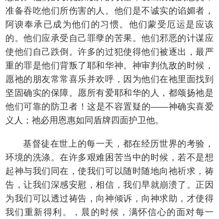
准备吞吃他们所伤害的人。他们是不诚实的谄媚者，
阿谀奉承已成为他们的习惯。他们蒙受厄运是应该
的。他们应承受自己罪孽的苦果。他们邪恶的计谋应
使他们自己跌倒。许多的过犯使得他们被逐出，最严
重的罪是他们背叛了耶和华神。神审判仇敌的时候，
愿祂的朋友常常喜乐并欢呼，因为他们在祂里面找到
坚固确实的保障。愿所有爱耶和华的人，都颂扬祂是
他们可靠的防卫者！这是不容置疑的——神确实喜爱
义人；祂必用恩惠如同盾牌四面护卫他。
基督徒在世上的每一天，都在经历世界的考验，
环境的洗涤。在许多艰难困苦当中的时候，若不是想
起神与我们同在，使我们可以随时随地向祂祈求，祷
告，让我们深感安慰，相信，我们早就崩溃了。正因
为我们可以透过祷告，向神倾诉，向神求助，才使得
我们重新得利。，晨的时候，满怀信心的面对每一