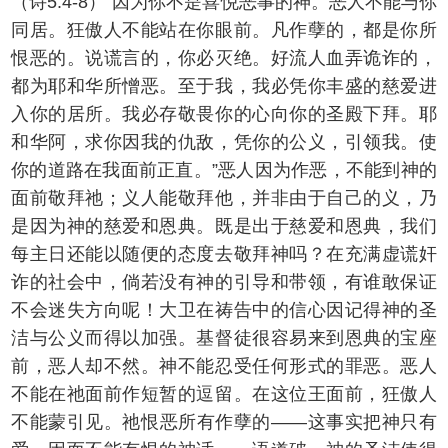
（诗5:4-8）“因为你不是喜悦恶事的神。恶人不能与你
同居。狂傲人不能站在你眼前。凡作孽的，都是你所
恨恶的。说谎言的，你必灭绝。好流人血弄诡诈的，
都为耶和华所憎恶。至于我，我必凭你丰盛的慈爱进
入你的居所。我必存敬畏你的心向你的圣殿下拜。耶
和华阿，求你因我的仇敌，凭你的公义，引领我。使
你的道路在我面前正直。”恶人因为作恶，不能到神的
面前敬拜祂；义人能敬拜他，并非由于自己的义，乃
是因为神的慈爱和恩典。既是出于慈爱和恩典，我们
每主日还能以随便的态度去敬拜神吗？在充满虚谎奸
诈的社会中，倘若没有神的引导和带领，有谁敢保证
不会迷失方向呢！大卫在祷告中的信心因记得神的圣
洁与公义而得以加强。基督徒很容易来到恩典的宝座
前，恶人却不然。神不能忍受任何形式的罪恶。恶人
不能在祂面前作短暂的逗留。在这位王面前，狂傲人
不能蒙引见。祂恨恶所有作孽的——这事实把神只有