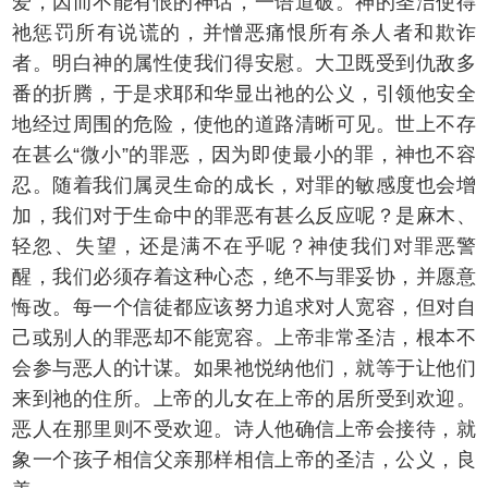
爱，因而不能有恨的神话，一语道破。神的圣洁使得
祂惩罚所有说谎的，并憎恶痛恨所有杀人者和欺诈
者。明白神的属性使我们得安慰。大卫既受到仇敌多
番的折腾，于是求耶和华显出祂的公义，引领他安全
地经过周围的危险，使他的道路清晰可见。世上不存
在甚么“微小”的罪恶，因为即使最小的罪，神也不容
忍。随着我们属灵生命的成长，对罪的敏感度也会增
加，我们对于生命中的罪恶有甚么反应呢？是麻木、
轻忽、失望，还是满不在乎呢？神使我们对罪恶警
醒，我们必须存着这种心态，绝不与罪妥协，并愿意
悔改。每一个信徒都应该努力追求对人宽容，但对自
己或别人的罪恶却不能宽容。上帝非常圣洁，根本不
会参与恶人的计谋。如果祂悦纳他们，就等于让他们
来到祂的住所。上帝的儿女在上帝的居所受到欢迎。
恶人在那里则不受欢迎。诗人他确信上帝会接待，就
象一个孩子相信父亲那样相信上帝的圣洁，公义，良