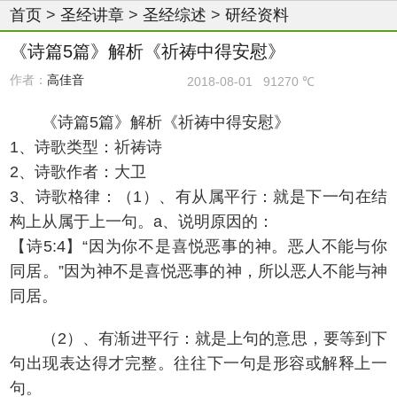
首页
>
圣经讲章
>
圣经综述
>
研经资料
《诗篇5篇》解析《祈祷中得安慰》
作者：
高佳音
2018-08-01
91270 ℃
《诗篇5篇》解析《祈祷中得安慰》
1、诗歌类型：祈祷诗
2、诗歌作者：大卫
3、诗歌格律：（1）、有从属平行：就是下一句在结
构上从属于上一句。a、说明原因的：
【诗5:4】“因为你不是喜悦恶事的神。恶人不能与你
同居。”因为神不是喜悦恶事的神，所以恶人不能与神
同居。
（2）、有渐进平行：就是上句的意思，要等到下
句出现表达得才完整。往往下一句是形容或解释上一
句。