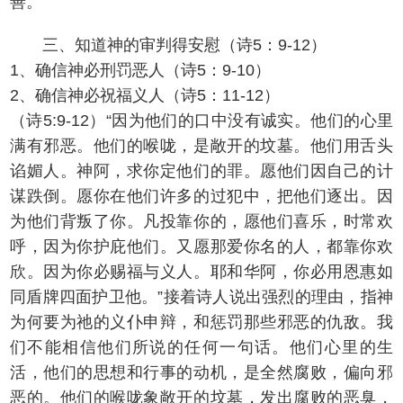
善。
三、知道神的审判得安慰（诗5：9-12）
1、确信神必刑罚恶人（诗5：9-10）
2、确信神必祝福义人（诗5：11-12）
（诗5:9-12）“因为他们的口中没有诚实。他们的心里
满有邪恶。他们的喉咙，是敞开的坟墓。他们用舌头
谄媚人。神阿，求你定他们的罪。愿他们因自己的计
谋跌倒。愿你在他们许多的过犯中，把他们逐出。因
为他们背叛了你。凡投靠你的，愿他们喜乐，时常欢
呼，因为你护庇他们。又愿那爱你名的人，都靠你欢
欣。因为你必赐福与义人。耶和华阿，你必用恩惠如
同盾牌四面护卫他。”接着诗人说出强烈的理由，指神
为何要为祂的义仆申辩，和惩罚那些邪恶的仇敌。我
们不能相信他们所说的任何一句话。他们心里的生
活，他们的思想和行事的动机，是全然腐败，偏向邪
恶的。他们的喉咙象敞开的坟墓，发出腐败的恶臭，