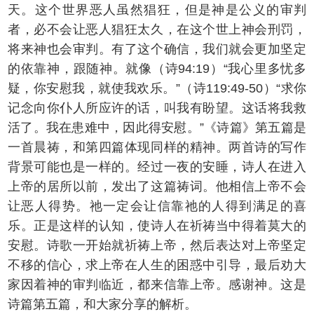
天。这个世界恶人虽然猖狂，但是神是公义的审判
者，必不会让恶人猖狂太久，在这个世上神会刑罚，
将来神也会审判。有了这个确信，我们就会更加坚定
的依靠神，跟随神。就像（诗94:19）“我心里多忧多
疑，你安慰我，就使我欢乐。”（诗119:49-50）“求你
记念向你仆人所应许的话，叫我有盼望。这话将我救
活了。我在患难中，因此得安慰。”《诗篇》第五篇是
一首晨祷，和第四篇体现同样的精神。两首诗的写作
背景可能也是一样的。经过一夜的安睡，诗人在进入
上帝的居所以前，发出了这篇祷词。他相信上帝不会
让恶人得势。祂一定会让信靠祂的人得到满足的喜
乐。正是这样的认知，使诗人在祈祷当中得着莫大的
安慰。诗歌一开始就祈祷上帝，然后表达对上帝坚定
不移的信心，求上帝在人生的困惑中引导，最后劝大
家因着神的审判临近，都来信靠上帝。感谢神。这是
诗篇第五篇，和大家分享的解析。