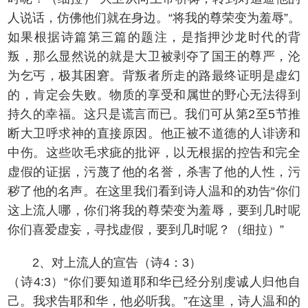
人说话，仿佛他们就在身边。“将我的尊荣变为羞辱”。
如果根据诗篇第三篇的题注，是指押沙龙时代的背
叛，那么显然说的就是大卫被剥夺了国王的尊严，沦
为乞丐，极其困窘。背叛者所走的路最终证明是虚幻
的，肯定会失败。物质的享受和属世的野心无法得到
持久的幸福。这只是谎言而已。我们可从第2至5节推
断大卫呼求神的直接原因。他正被不道德的人诽谤和
中伤。这些吹毛求疵的批评，以无根据的控告和完全
虚假的证据，污蔑了他的名誉，杀害了他的人性，污
秽了他的名声。在这里我们看到诗人温和的劝告“你们
这上流人哪，你们将我的尊荣变为羞辱，要到几时呢
你们喜爱虚妄，寻找虚假，要到几时呢？（细拉）”
2、对上流人的宣告（诗4：3）
（诗4:3）“你们要知道耶和华已经分别虔诚人归他自
己。我求告耶和华，他必听我。”在这里，诗人温和的