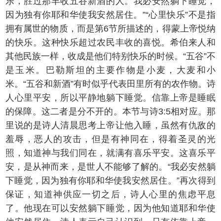
乐，胜过那丰收五谷新酒的人。我必安然躺下睡觉，
因为独有你耶和华使我安然居住。”“心里快乐”不是指
拥有属世的物质，而是第6节所描述的，得蒙上帝悦纳
的快乐。这种快乐超过农民丰收的喜悦。希伯来人和
其他民族一样，收成是他们特别快乐的时候。“五谷”不
是玉米。巴勒斯坦的主要作物是小麦，大麦和小
米。“五谷和新酒”有时似乎代表田里所有的农作物。诗
人心里平安，所以平静地躺下睡觉。信靠上帝是睡眠
的保障。这二者是分不开的。本节与诗3:5相对应。那
里说的是诗人清晨思考上帝让他入睡，虽然有仇敌的
羞辱，恶人的攻击，但是有神同在，得着圣灵的光
照，知道神与我们同在，就满有喜乐平安。这喜乐平
安，是从神而来，是世人不能够了解的。“我必安然躺
下睡觉，因为独有你耶和华使我安然居住。”再次得到
保证，知道神供应一切之后，诗人心里的焦虑平息
了。他现在可以安然躺下睡觉，因为他知道耶和华使