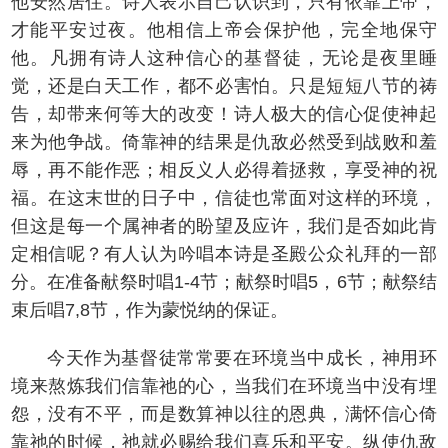
他安然居住。诗人表示自己认识到，只有依靠上帝，
才能平安过夜。他相信上帝会保护他，完全地保守
他。凡拥有诗人这种信心的基督徒，无论是夜里睡
觉，还是白天工作，都不必害怕。只是短短八节的祷
告，却带来何等大的改变！诗人极大的信心促使神起
来为他争战。倚靠神的结果是仇敌必然受到战败和羞
辱，再不能作恶；相反义人必得着拯救，享受神的祝
福。在这末世的日子中，信徒也常面对这样的环境，
但这是每一个属神者的盼望及应许，我们是否如此肯
定相信呢？有人认为吟唱本诗是圣殿公众礼拜的一部
分。在准备献祭时唱1-4节；献祭时唱5，6节；献祭结
束后唱7,8节，作为蒙悦纳的保证。
今天作为基督徒常常要在环境当中成长，神用环
境来熬炼我们信靠祂的心，当我们在环境当中没有埋
怨，没有不平，而是数算神以往的恩典，满怀信心倚
靠祂的时候，祂就必赐给我们喜乐和平安。纵使仇敌