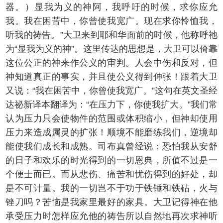
器。）显我为义的神阿，我呼吁的时候，求你应允
我。我在困苦中，你曾使我宽广。现在求你怜恤我，
听我的祷告。”大卫来到耶和华面前的时候，他称呼祂
为“显我为义的神”。这里传达的思想是，大卫可以倚靠
这位公正的神来作公义的审判。人会中伤和反对，但
神知道真正的事实，并且使公义得到伸张！跟着大卫
又说：“我在困苦中，你曾使我宽广。”这句在英文圣经
达祕新译本翻译为：“在压力下，你使我扩大。”我们常
认为压力只会使物件的范围或体积缩小，但神却使用
压力来造成属灵的扩张！顺境不能磨练我们，逆境却
能使我们成长和成熟。司布真曾经说：恐怕我从安舒
的日子和欢乐的时光得到的一切恩典，所值不过是一
个便士而已。而从悲伤、痛苦和忧伤得到的好处，却
是不可计量。我的一切岂不于功于铁锤和铁砧，火与
锉刀吗？苦恼是我家里最好的家具。大卫记得神在他
承受压力时怎样应允他的祷告所以自然地再次求神听