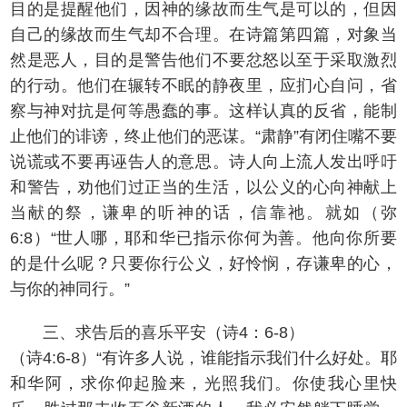
目的是提醒他们，因神的缘故而生气是可以的，但因
自己的缘故而生气却不合理。在诗篇第四篇，对象当
然是恶人，目的是警告他们不要忿怒以至于采取激烈
的行动。他们在辗转不眠的静夜里，应扪心自问，省
察与神对抗是何等愚蠢的事。这样认真的反省，能制
止他们的诽谤，终止他们的恶谋。“肃静”有闭住嘴不要
说谎或不要再诬告人的意思。诗人向上流人发出呼吁
和警告，劝他们过正当的生活，以公义的心向神献上
当献的祭，谦卑的听神的话，信靠祂。就如（弥
6:8）“世人哪，耶和华已指示你何为善。他向你所要
的是什么呢？只要你行公义，好怜悯，存谦卑的心，
与你的神同行。”
三、求告后的喜乐平安（诗4：6-8）
（诗4:6-8）“有许多人说，谁能指示我们什么好处。耶
和华阿，求你仰起脸来，光照我们。你使我心里快