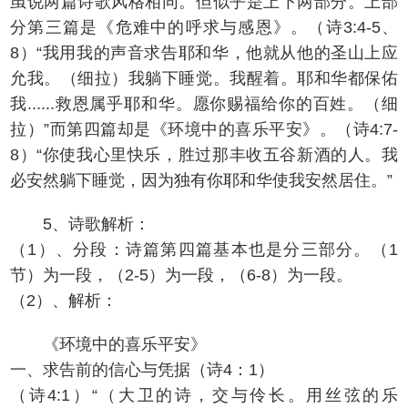
虽说两篇诗歌风格相同。但似乎是上下两部分。上部
分第三篇是《危难中的呼求与感恩》。（诗3:4-5、
8）“我用我的声音求告耶和华，他就从他的圣山上应
允我。（细拉）我躺下睡觉。我醒着。耶和华都保佑
我......救恩属乎耶和华。愿你赐福给你的百姓。（细
拉）”而第四篇却是《环境中的喜乐平安》。（诗4:7-
8）“你使我心里快乐，胜过那丰收五谷新酒的人。我
必安然躺下睡觉，因为独有你耶和华使我安然居住。”
5、诗歌解析：
（1）、分段：诗篇第四篇基本也是分三部分。（1
节）为一段，（2-5）为一段，（6-8）为一段。
（2）、解析：
《环境中的喜乐平安》
一、求告前的信心与凭据（诗4：1）
（诗4:1）“（大卫的诗，交与伶长。用丝弦的乐