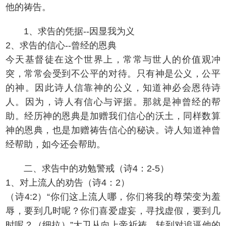
他的祷告。
1、求告的凭据--因显我为义
2、求告的信心--曾经的恩典
今天基督徒在这个世界上，常常与世人的价值观冲
突，常常会受到不公平的对待。只有神是公义，公平
的神。因此诗人信靠神的公义，知道神必会恩待诗
人。因为，诗人有信心与评据。那就是神曾经的帮
助。经历神的恩典是加赠我们信心的沃土，同样数算
神的恩典，也是加赠祷告信心的秘诀。诗人知道神曾
经帮助，如今还会帮助。
二、求告中的劝勉警戒（诗4：2-5）
1、对上流人的劝告（诗4：2）
（诗4:2）“你们这上流人哪，你们将我的尊荣变为羞
辱，要到几时呢？你们喜爱虚妄，寻找虚假，要到几
时呢？（细拉）”大卫从向上帝祈祷，转到对追逼他的