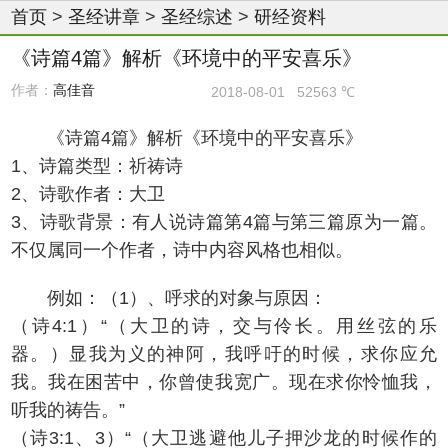
首页
>
圣经讲章
>
圣经综述
>
研经资料
《诗篇4篇》解析《环境中的平安喜乐》
作者：
高佳音
2018-08-01
52563 ℃
《诗篇4篇》解析《环境中的平安喜乐》
1、诗篇类型：祈祷诗
2、诗歌作者：大卫
3、诗歌背景：有人说诗篇第4篇与第三篇原为一篇。
不仅属同一个作者，诗中内容风格也相似。
例如：（1）、呼求的对象与原因：
（诗4:1）“（大卫的诗，交与伶长。用丝弦的乐
器。）显我为义的神阿，我呼吁的时候，求你应允
我。我在困苦中，你曾使我宽广。现在求你怜恤我，
听我的祷告。”
（诗3:1、3）“（大卫逃避他儿子押沙龙的时候作的