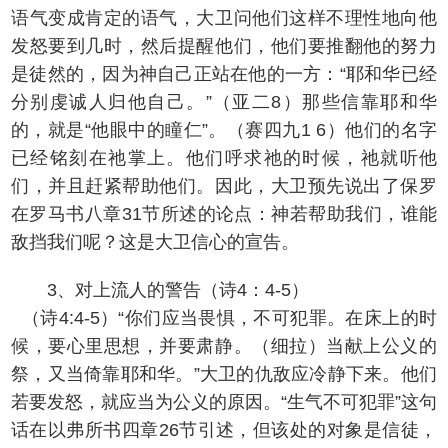
语气变成肯定的语气，大卫问他们这样不理性地向他
发怒要到几时，然后提醒他们，他们要推翻他的努力
是徒然的，因为神自己正站在他的一方：“耶和华已经
分别虔诚人归他自己。”（亚二8）那些信靠耶和华
的，就是“他眼中的瞳仁”。（赛四九1 6）他们的名字
已经铭刻在祂掌上。他们呼求祂的时候，祂就听他
们，并且赶紧帮助他们。因此，大卫预先说出了保罗
在罗马书八章31节所述的论点：神若帮助我们，谁能
敌挡我们呢？这是大卫信心的宣告。
3、对上流人的警告（诗4：4-5）
（诗4:4-5）“你们应当畏惧，不可犯罪。在床上的时
候，要心里思想，并要肃静。（细拉）当献上公义的
祭，又当倚靠耶和华。”大卫的仇敌应冷静下来。他们
若要发怒，就应当为公义的原因。“生气不可犯罪”这句
话在以弗所书四章26节引述，但该处的对象是信徒，