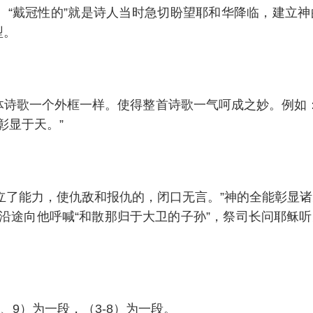
。e、“戴冠性的”就是诗人当时急切盼望耶和华降临，建
型。
诗歌一个外框一样。使得整首诗歌一气呵成之妙。例如：（
彰显于天。”
建立了能力，使仇敌和报仇的，闭口无言。”神的全能彰显
T在沿途向他呼喊“和散那归于大卫的子孙”，祭司长问耶
、9）为一段，（3-8）为一段。