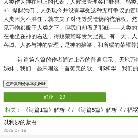
人类作为神在地上的代表，人被派管理各种野兽、鸟类
9）提醒我们，人类现今并没有享受这种无可争议的管
人类因为不胜任，就丧失了对低等受造物的统治权。然
见万物都服于人类之下，但我们却看见耶稣——人类的
在祂坐在神的右边，得赐荣耀尊贵为冠冕。有一天，人
各城。人参与神的管理，是神的抬举，和所赐的荣耀尊
诗篇第八篇的作者通过上帝的普遍启示，天地万
姊妹，我们一起来唱这一首赞美的歌。“耶和华，我们的主
点击复制分享本页网址
好评：
29
相关：
《诗篇1篇》解析《
/
《诗篇5篇》解析《
/
福
以利沙的蒙召
2025-07-16