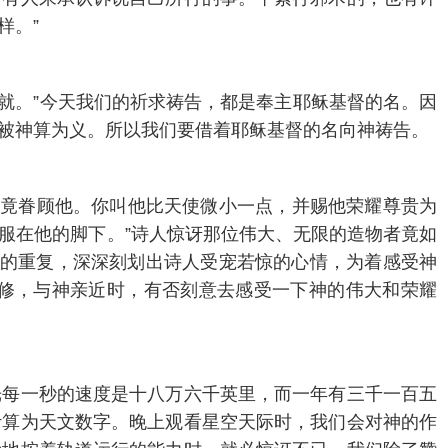
样。”
成就。”今天我们的祈求祷告，都是奉主耶稣基督的名。因
被神算为义。所以我们要借着耶稣基督的名向神祷告。
，你竟眷顾他。你叫他比天使微小一点，并赐他荣耀尊贵为
服在他的脚下。”诗人惊讶那位伟大、无限的造物者竟如
句的重复，深深刻划出诗人受宠若惊的心情，为着感受神
修，与神亲近时，有否刻意去感受一下神的伟大和荣耀
光每一秒的速度是十八万六千英里，而一年有三千一百五
计算为天文数字。晚上观看星空天际时，我们会对神的作