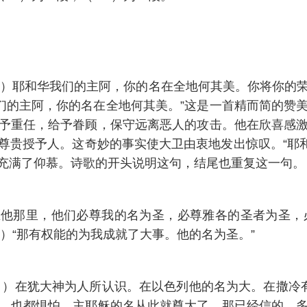
乐器。）耶和华我们的主阿，你的名在全地何其美。你将你
和华我们的主阿，你的名在全地何其美。”这是一首精而简的
予重任，给予眷顾，保守远离恶人的攻击。他在欣喜感
尊贵授予人。这奇妙的事实使大卫由衷地发出惊叹。“耶和
充满了仰慕。诗歌的开头说明这句，结尾也重复这一句。
，在他那里，他们必尊我的名为圣，必尊雅各的圣者为圣，必
9）“那有权能的为我成就了大事。他的名为圣。”
。）在犹大神为人所认识。在以色列他的名为大。在撒冷有他的
，也都惧怕，主耶稣的名从此就尊大了。那已经信的，