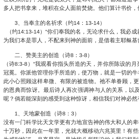
多人把书拿来，堆积在众人面前焚烧。他们算计书价，
3、当奉主的名祈求（约14：13-14）
（约14:13-14）“你们奉我的名，无论求什么，
为我们本是罪人，不配来到神的面前，是借着主耶稣基
二、赞美主的创造（诗8：3-8）
（诗8:3-8）“我观看你指头所造的天，并你所陈设
冠冕。你派他管理你手所造的，使万物，就是一切的牛
此小心照顾这样卑微、有限的被造物。祂不单眷顾，更
的恩典而惊讶。最后诗人再次强调神与人的关系，以
呢？倘若能深刻的感受到这种惊讶，相信我们对神必然
1、天地蒙创造（诗8：3）
没有一门科学比天文学更有力地宣告神的伟大和人的卑
十万秒，因此在一年里，光就大概移动六兆英里！有些