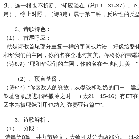
头，连一根也不折断。”却应验在（约19：31-37）
篇）。综上对照，（诗8篇）属于第二种，反应性的类
2、诗歌特色：
（1）、首尾呼应：
就是诗歌首尾部分重复一样的字词或片语，好像给整体
和华我们的主阿，你的名在全地何其美。你将你的荣耀
（诗8:9）“耶和华我们的主阿，你的名在全地何其美。”
（2）、预言基督：
（诗8:2）“你因敌人的缘故，从婴孩和吃奶的口中，
稣基督凯旋进耶路撒冷之时，（太21：15-16）有E
因本篇被耶稣引用也纳入“弥赛亚诗篇中”。
3、诗歌解析：
（1）、分段：
诗篇第8篇一共九节经文，大致可以分为两部分。（1-2