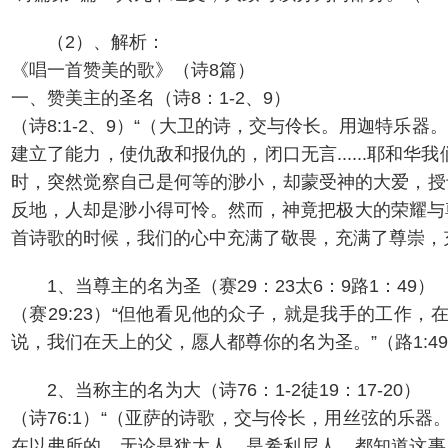
（2）、解析：
《唱一首赞美的歌》（诗8篇）
一、赞美主的圣名（诗8：1-2、9）
（诗8:1-2、9）“（大卫的诗，交与伶长。用迦特
建立了能力，使仇敌和报仇的，闭口无言......耶
时，突然觉察自己是何等的渺小，却蒙受神的大爱，授
反地，人却是渺小得可怜。然而，神竟把极大的荣耀与
首诗歌的时候，我们的心中充满了敬畏，充满了尊崇，
1、当尊主的名为圣（赛29：23太6：9路1：49）
（赛29:23）“但他看见他的众子，就是我手的工作
说，我们在天上的父，愿人都尊你的名为圣。”（路1:4
2、当称主的名为大（诗76：1-2徒19：17-20）
（诗76:1）“（亚萨的诗歌，交与伶长，用丝弦的乐器
在以弗所的，无论是犹太人，是希利尼人，都知道这事