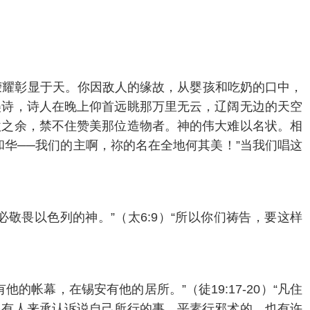
的荣耀彰显于天。你因敌人的缘故，从婴孩和吃奶的口中，
赞美诗，诗人在晚上仰首远眺那万里无云，辽阔无边的天空
激之余，禁不住赞美那位造物者。神的伟大难以名状。相
华──我们的主啊，祢的名在全地何其美！”当我们唱这
敬畏以色列的神。”（太6:9）“所以你们祷告，要这样
帐幕，在锡安有他的居所。”（徒19:17-20）“凡住
多有人来承认诉说自己所行的事。平素行邪术的，也有许