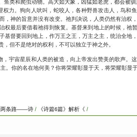
、鱼类和爬虫动物。高大如大象，凶猛如老虎，都会被驯服
理权力。狗向人吠叫，蛇咬人，各种野兽攻击人，鸟和
而，神的旨意并没有改变。祂判决说，人类仍然有治权
治权最后要借着祂得到恢复。基督来到地上的时候，祂
子基督要回到地上，作万王之王，万主之主，统治全地
贵，但不是绝对的权利，不可以独立于神之外。
物，宇宙星辰和人类的被造，向上帝发出赞美的歌声。这
。你的名在地何美？你将荣耀彰显于天，将荣耀彰显于天...
祸两条路——诗
/
《诗篇6篇》解析《
/