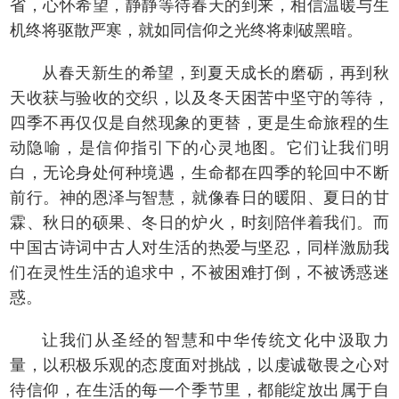
省，心怀希望，静静等待春天的到来，相信温暖与生
机终将驱散严寒，就如同信仰之光终将刺破黑暗。
从春天新生的希望，到夏天成长的磨砺，再到秋
天收获与验收的交织，以及冬天困苦中坚守的等待，
四季不再仅仅是自然现象的更替，更是生命旅程的生
动隐喻，是信仰指引下的心灵地图。它们让我们明
白，无论身处何种境遇，生命都在四季的轮回中不断
前行。神的恩泽与智慧，就像春日的暖阳、夏日的甘
霖、秋日的硕果、冬日的炉火，时刻陪伴着我们。而
中国古诗词中古人对生活的热爱与坚忍，同样激励我
们在灵性生活的追求中，不被困难打倒，不被诱惑迷
惑。
让我们从圣经的智慧和中华传统文化中汲取力
量，以积极乐观的态度面对挑战，以虔诚敬畏之心对
待信仰，在生活的每一个季节里，都能绽放出属于自