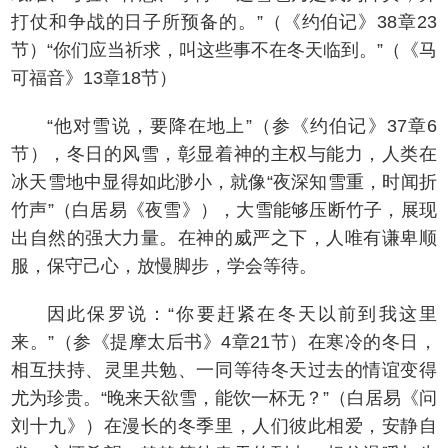
打仗和争战的日子所预备的。”（《约伯记》38章23
节）“你们应当祈求，叫这些事不在冬天临到。”（《马
可福音》13章18节）
“他对雪说，要降在地上”（参《约伯记》37章6
节），冬日的风雪，彰显着神的主权与能力，人类在
冰天雪地中显得如此渺小，就像“夜深知雪重，时闻折
竹声”（白居易《夜雪》），大雪能够压断竹子，展现
出自然的强大力量。在神的威严之下，人唯有谦卑顺
服，保守己心，放慢脚步，学会等待。
因此保罗说：“你要赶紧在冬天以前到我这里
来。”（参《提摩太后书》4章21节）在寒冷的冬日，
相互扶持、灵里共勉、一同等待冬天过去的情谊变得
尤为珍贵。“晚来天欲雪，能饮一杯无？”（白居易《问
刘十九》）在漫长的冬季里，人们彼此相爱，安静自