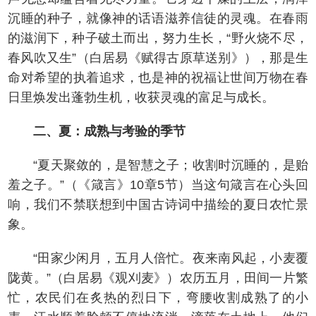
沉睡的种子，就像神的话语滋养信徒的灵魂。在春雨
的滋润下，种子破土而出，努力生长，“野火烧不尽，
春风吹又生”（白居易《赋得古原草送别》），那是生
命对希望的执着追求，也是神的祝福让世间万物在春
日里焕发出蓬勃生机，收获灵魂的富足与成长。
二、夏：成熟与考验的季节
“夏天聚敛的，是智慧之子；收割时沉睡的，是贻
羞之子。”（《箴言》10章5节）当这句箴言在心头回
响，我们不禁联想到中国古诗词中描绘的夏日农忙景
象。
“田家少闲月，五月人倍忙。夜来南风起，小麦覆
陇黄。”（白居易《观刈麦》）农历五月，田间一片繁
忙，农民们在炙热的烈日下，弯腰收割成熟了的小