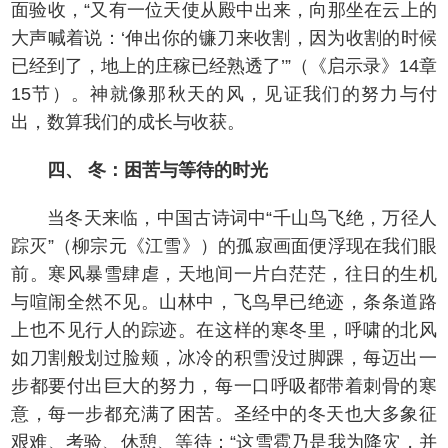
面验收，“又有一位天使从殿中出来，向那坐在云上的
大声喊着说：‘伸出你的镰刀来收割，因为收割的时候
已经到了，地上的庄稼已经熟透了’”（《启示录》14章
15节）。神就像那秋天的风，见证我们的努力与付
出，数算我们的成长与收获。
四、 冬：困苦与等待的时光
当冬天来临，中国古诗词中“千山鸟飞绝，万径人
踪灭”（柳宗元《江雪》）的孤寂画面便浮现在我们眼
前。寒风暴雪肆虐，天地间一片白茫茫，往日的生机
与喧闹全然不见。山林中，飞鸟早已绝迹，条条道路
上也不见行人的踪迹。在这样的寒冬里，呼啸的北风
如刀割般划过脸颊，冰冷的积雪没过脚踝，每迈出一
步都要付出巨大的努力，每一口呼吸都带着刺骨的寒
意，每一步都充满了困苦。圣经中的冬天也大多象征
艰难、考验、休憩、等待：“这雪雹乃是我为降灾，并