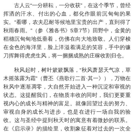
古人云“一分耕耘，一分收获”，在这个季节，曾经
挥洒的汗水、付出的心血，都化作眼前沉甸甸的果
实。“看哪，农夫忍耐等候地里宝贵的出产，直到得了
秋雨春雨。”（参《雅各书》5章7节）田野中，金黄的
稻穗沉甸甸地低垂着，仿佛在向大地致敬。人们穿梭
在金色的海洋里，脸上洋溢着满足的笑容，手中的镰
刀挥舞得虎虎生风，将一捆捆成熟的庄稼收割归仓。
秋风起时，树叶簌簌飘落，“秋风萧瑟天气凉，草
木摇落露为霜”（曹丕《燕歌行二首·其一》），万物在
秋风中逐渐凋零，大自然开始进入一种沉淀和审视的
状态。这提醒我们，在物质丰收的同时，我们更要重
视内心的成长与精神的富足。就像回望过去的努力、
审视自身的成长与进步，也是在进行一场自我的验
收。这与圣经中提到秋天时的寓意有着微妙的联系。
在《启示录》的描绘里，收割象征着对过去的一次全