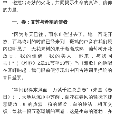
中，碰撞出奇妙的火花，共同揭示生命的真谛、信仰
的力量。
一、春：复苏与希望的使者
“因为冬天已往，雨水止住过去了。地上百花开
放、百鸟鸣叫的时候已经来到，斑鸠的声音在我们境
内也听见了，无花果树的果子渐渐成熟，葡萄树开花
放香。我的佳偶，我的美人，起来，与我同
去！”（《雅歌》2章11节至13节）当《雅歌》的吟唱
在耳畔响起，我们眼前便浮现出中国古诗词里描绘的
春日盛景。
“等闲识得东风面，万紫千红总是春”（朱熹《春
日》），大地从沉睡中苏醒，百花在春风的轻抚下肆
意绽放，红的热烈，粉的娇柔，白的纯洁，相互交
织，绘就一幅五彩斑斓的画卷，这是生命的蓬勃，亦