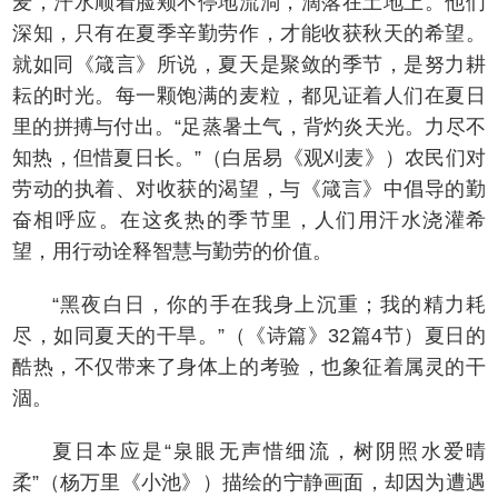
麦，汗水顺着脸颊不停地流淌，滴落在土地上。他们
深知，只有在夏季辛勤劳作，才能收获秋天的希望。
就如同《箴言》所说，夏天是聚敛的季节，是努力耕
耘的时光。每一颗饱满的麦粒，都见证着人们在夏日
里的拼搏与付出。“足蒸暑土气，背灼炎天光。力尽不
知热，但惜夏日长。”（白居易《观刈麦》）农民们对
劳动的执着、对收获的渴望，与《箴言》中倡导的勤
奋相呼应。在这炙热的季节里，人们用汗水浇灌希
望，用行动诠释智慧与勤劳的价值。
“黑夜白日，你的手在我身上沉重；我的精力耗
尽，如同夏天的干旱。”（《诗篇》32篇4节）夏日的
酷热，不仅带来了身体上的考验，也象征着属灵的干
涸。
夏日本应是“泉眼无声惜细流，树阴照水爱晴
柔”（杨万里《小池》）描绘的宁静画面，却因为遭遇