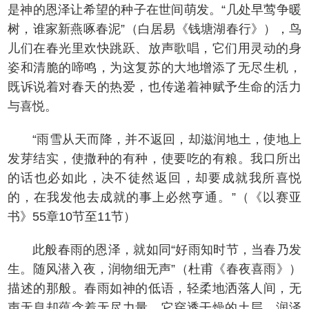
是神的恩泽让希望的种子在世间萌发。“几处早莺争暖
树，谁家新燕啄春泥”（白居易《钱塘湖春行》），鸟
儿们在春光里欢快跳跃、放声歌唱，它们用灵动的身
姿和清脆的啼鸣，为这复苏的大地增添了无尽生机，
既诉说着对春天的热爱，也传递着神赋予生命的活力
与喜悦。
“雨雪从天而降，并不返回，却滋润地土，使地上
发芽结实，使撒种的有种，使要吃的有粮。我口所出
的话也必如此，决不徒然返回，却要成就我所喜悦
的，在我发他去成就的事上必然亨通。”（《以赛亚
书》55章10节至11节）
此般春雨的恩泽，就如同“好雨知时节，当春乃发
生。随风潜入夜，润物细无声”（杜甫《春夜喜雨》）
描述的那般。春雨如神的低语，轻柔地洒落人间，无
声无息却蕴含着无尽力量。它穿透干燥的土层，润泽