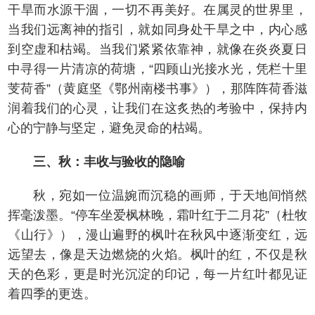
干旱而水源干涸，一切不再美好。在属灵的世界里，
当我们远离神的指引，就如同身处干旱之中，内心感
到空虚和枯竭。当我们紧紧依靠神，就像在炎炎夏日
中寻得一片清凉的荷塘，“四顾山光接水光，凭栏十里
芰荷香”（黄庭坚《鄂州南楼书事》），那阵阵荷香滋
润着我们的心灵，让我们在这炙热的考验中，保持内
心的宁静与坚定，避免灵命的枯竭。
三、秋：丰收与验收的隐喻
秋，宛如一位温婉而沉稳的画师，于天地间悄然
挥毫泼墨。“停车坐爱枫林晚，霜叶红于二月花”（杜牧
《山行》），漫山遍野的枫叶在秋风中逐渐变红，远
远望去，像是天边燃烧的火焰。枫叶的红，不仅是秋
天的色彩，更是时光沉淀的印记，每一片红叶都见证
着四季的更迭。