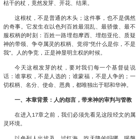
枯干的杖，竟然发芽、开花、结果。
这根杖，不是普通的木头；这件事，也不是偶然
的奇事。它发生在以色列百姓最混乱、最骄傲、最不
服权柄的时刻：百姓一路埋怨摩西、埋怨亚伦、质疑
神的带领、争夺属灵的权柄、觉得"凭什么是你，不是
我"。人的争竞，正是神显明主权的时候。
今天这根发芽的杖，要对我们每一个基督徒说
话：谁掌权，不是人选的；谁蒙福，不是人争的；一
切权柄、名分、使命、恩典，都唯独出于耶和华神。
一、本章背景：人的怨言，带来神的审判与管教
在进入17章之前，我们必须先看见这段经文的属
灵环境。
以色列人出埃及、过红海、吃天降的吗哪、喝磐