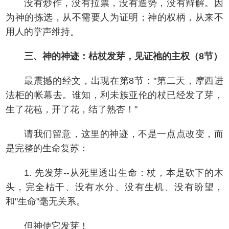
没有炒作，没有拉票，没有造势，没有辩解。因
为神的拣选，从不需要人为证明；神的权柄，从来不
用人的掌声维持。
三、神的神迹：枯杖发芽，见证祂的主权（8节）
最震撼的经文，出现在第8节："第二天，摩西进
法柜的帐幕去。谁知，利未族亚伦的杖已经发了芽，
生了花苞，开了花，结了熟杏！"
请我们留意，这里的神迹，不是一点点改变，而
是完整的生命复苏：
1. 先发芽--从死里透出生命：杖，本是砍下的木
头，完全枯干、没有水分、没有生机、没有盼望，
和"生命"毫无关系。
但神使它发芽！