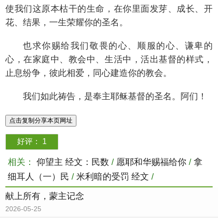
使我们这原本枯干的生命，在你里面发芽、成长、开
花、结果，一生荣耀你的圣名。
也求你赐给我们敬畏的心、顺服的心、谦卑的
心，在家庭中、教会中、生活中，活出基督的样式，
止息纷争，彼此相爱，同心建造你的教会。
我们如此祷告，是奉主耶稣基督的圣名。阿们！
点击复制分享本页网址
好评：
1
相关：
仰望主 经文：民数
/
愿耶和华赐福给你
/
拿
细耳人（一）民
/
米利暗的受罚 经文
/
献上所有，蒙主记念
2026-05-25