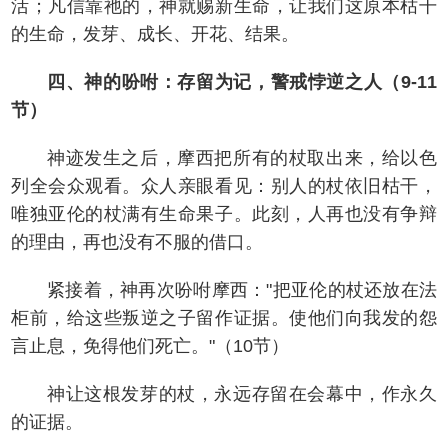
活；凡信靠祂的，神就赐新生命，让我们这原本枯干
的生命，发芽、成长、开花、结果。
四、神的吩咐：存留为记，警戒悖逆之人（9-11
节）
神迹发生之后，摩西把所有的杖取出来，给以色
列全会众观看。众人亲眼看见：别人的杖依旧枯干，
唯独亚伦的杖满有生命果子。此刻，人再也没有争辩
的理由，再也没有不服的借口。
紧接着，神再次吩咐摩西："把亚伦的杖还放在法
柜前，给这些叛逆之子留作证据。使他们向我发的怨
言止息，免得他们死亡。"（10节）
神让这根发芽的杖，永远存留在会幕中，作永久
的证据。