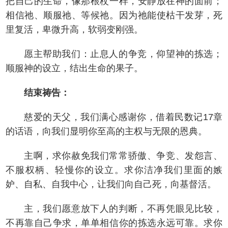
把自己的生命，像那根杖一样，安静放在神的面前；
相信祂、顺服祂、等候祂。因为祂能使枯干发芽，死
里复活，卑微升高，软弱变刚强。
愿主帮助我们：止息人的争竞，仰望神的拣选；
顺服神的设立，结出生命的果子。
结束祷告：
慈爱的天父，我们满心感谢你，借着民数记17章
的话语，向我们显明你至高的主权与无限的恩典。
主啊，求你赦免我们常常骄傲、争竞、发怨言、
不服权柄、轻慢你的设立。求你洁净我们里面的嫉
妒、自私、自我中心，让我们向自己死，向基督活。
主，我们愿意放下人的判断，不再凭眼见比较，
不再靠自己争求，单单相信你的拣选永远可靠。求你