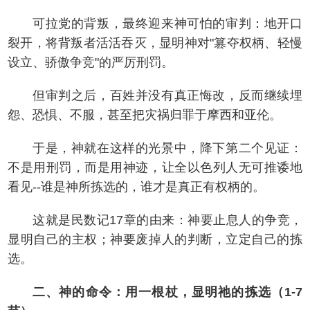
可拉党的背叛，最终迎来神可怕的审判：地开口
裂开，将背叛者活活吞灭，显明神对"篡夺权柄、轻慢
设立、骄傲争竞"的严厉刑罚。
但审判之后，百姓并没有真正悔改，反而继续埋
怨、恐惧、不服，甚至把灾祸归罪于摩西和亚伦。
于是，神就在这样的光景中，降下第二个见证：
不是用刑罚，而是用神迹，让全以色列人无可推诿地
看见--谁是神所拣选的，谁才是真正有权柄的。
这就是民数记17章的由来：神要止息人的争竞，
显明自己的主权；神要废掉人的判断，立定自己的拣
选。
二、神的命令：用一根杖，显明祂的拣选（1-7