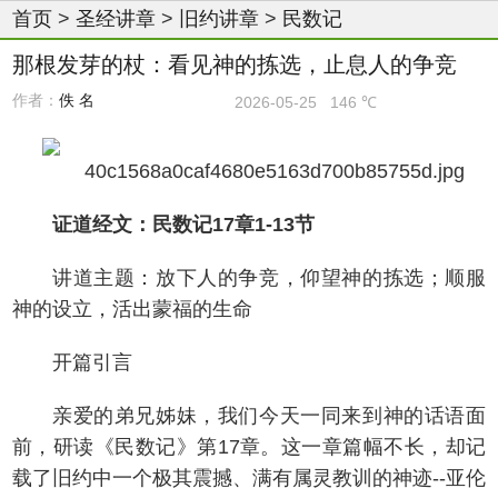
首页
>
圣经讲章
>
旧约讲章
>
民数记
那根发芽的杖：看见神的拣选，止息人的争竞
作者：
佚 名
2026-05-25
146 ℃
证道经文：民数记17章1-13节
讲道主题：放下人的争竞，仰望神的拣选；顺服
神的设立，活出蒙福的生命
开篇引言
亲爱的弟兄姊妹，我们今天一同来到神的话语面
前，研读《民数记》第17章。这一章篇幅不长，却记
载了旧约中一个极其震撼、满有属灵教训的神迹--亚伦