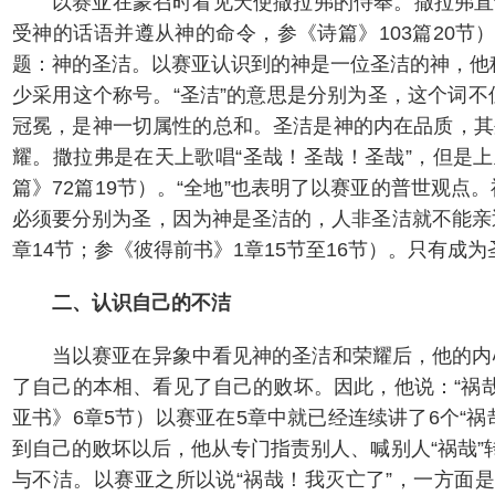
以赛亚在蒙召时看见天使撒拉弗的侍奉。撒拉弗直
受神的话语并遵从神的命令，参《诗篇》103篇20
题：神的圣洁。以赛亚认识到的神是一位圣洁的神，他称
少采用这个称号。“圣洁”的意思是分别为圣，这个词
冠冕，是神一切属性的总和。圣洁是神的内在品质，其
耀。撒拉弗是在天上歌唱“圣哉！圣哉！圣哉”，但是
篇》72篇19节）。“全地”也表明了以赛亚的普世观
必须要分别为圣，因为神是圣洁的，人非圣洁就不能亲近神、
章14节；参《彼得前书》1章15节至16节）。只有成
二、认识自己的不洁
当以赛亚在异象中看见神的圣洁和荣耀后，他的内
了自己的本相、看见了自己的败坏。因此，他说：“祸
亚书》6章5节）以赛亚在5章中就已经连续讲了6个“祸
到自己的败坏以后，他从专门指责别人、喊别人“祸哉”
与不洁。以赛亚之所以说“祸哉！我灭亡了”，一方面