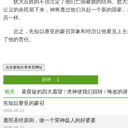
犹大百姓的不信注定了他们亡国被掳的结局。犹大
公义的余民留下来，神将透过他们兴起一个新的国家。
历一样。
总之，先知以赛亚的蒙召异象和经历让他看见上主
了他的责任。
点击复制分享本页网址
好评：
1
相关：
基督徒的四大愿望
/
求神使我们回转
/
悔改的讲
先知以赛亚的蒙召
2026-05-12
遵照圣经原则，做一个荣神益人的好婆婆
2026-05-11