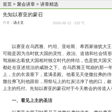
首页
>
聚会讲章
>
讲章精选
先知以赛亚的蒙召
作者：
汤士文
2026-05-12
232 ℃
以赛亚在乌西雅、约坦、亚哈斯、希西家做犹大王
可能是因为当时犹大国的灵性、政治、道德和社会情形
驾崩标志着犹大国相对独立时代的终结，也是犹大国灾
都处在亚述统治的威胁之下。在乌西雅王驾崩的那一
上，主的衣裳垂下，遮满圣殿。他看见天使撒拉弗的侍
撒拉弗飞到他跟前，用祭坛上的红炭洁净了他的口，赦
上主的托付。先知以赛亚的蒙召对于今天教会的传道人
一、看见上主的圣洁