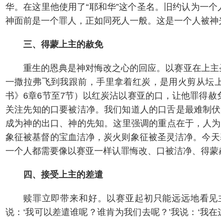
华。在这里他使用了“耶和华”这个圣名。旧约认为一个人
神面前是一个罪人，正如同死人一般。这是一个人被神
三、得蒙上主的赦免
重生的恩典是神对悔改之心的回应。以赛亚在上主
一撒拉弗飞到我跟前，手里拿着红炭，是用火剪从坛上
书》6章6节至7节）以红炭沾以赛亚的口，让他罪得赦
关注先知的口要被洁净。我们知道人的口舌是最难制伏
成为神的出口、神的先知。这里强调的重点在于，人为
象征被基督的宝血洁净，炭火则象征被圣灵洁净。今天
一个人都需要像以赛亚一样认罪悔改、口被洁净、得蒙
四、接受上主的差遣
赎罪立即带来和好。以赛亚起初只能远远地看见
说：‘我可以差遣谁呢？谁肯为我们去呢？’我说：‘我在这里