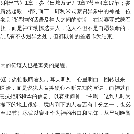
利米书》1章；参《出埃及记》3章7节至4章17节；参
人肃然起敬；相对而言，耶利米式蒙召异象中的神是一位
异象则强调神的话语及神人之间的交流。在以赛亚式蒙召
承担，而是神主动拣选某人，这人不但不是自愿领命的，
方式有不少迥异之处，但都以神的差遣作为结束。
今天的传道人也是重要的提醒。
昏迷；恐怕眼睛看见，耳朵听见，心里明白，回转过来，
到医治，而是说犹大百姓硬心不听先知的宣讲，而神就任
意抗拒耶和华的信息。以赛亚问神：“主啊！这到几时为
内撇下的地土很多。境内剩下的人若还有十分之一，也必
节至13节）尽管以赛亚作为神的出口和先知，从早到晚警