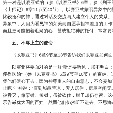
第一种是以赛亚式的（参《以赛亚书》6章；参《列王纪
《士师记》6章11节至40节）。以赛亚式蒙召异象
比较随和的神，通过对话及交流与人建立个人的关系。
异象中，人因为看见神的荣美而自愿承担神差遣的工作
而且更可能抱着迟疑的心，甚或拒绝神的托付，常常要
五、不辱上主的使命
《以赛亚书》6章9节至13节告诉我们以赛亚如
以赛亚将要面对的是一群“听是要听见，却不明白
便得医治”（参《以赛亚书》6章9节至10节）的百
凭他们硬心下去，因为神尊重人的自由意志，不会妄加
止呢？”神说：“直到城邑荒凉，无人居住，房屋空闲
被吞灭，像栗树、橡树，虽被砍伐，树子却仍存留。这圣
示告诫犹大国的百姓，然而他们仍然听不进去、不思悔