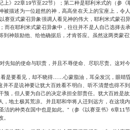
上》22章19节至22节）；第二种是耶利米式的（参《耶
中的神被描述为一位超然的神，高高坐在天上的宝座上，令
以赛亚式蒙召异象强调人看见神的伟大，耶利米式蒙召
；而在耶利米式蒙召异象中，往往并不是人自己选择去
等到神鼓励他、给他确据后，才肯答应。虽然这两类蒙召
何面对先知的使命与职责，并且不辱使命、尽职尽责。这对
；看是要看见，却不晓得……心蒙脂油，耳朵发沉，眼睛
姓。这并不是说神要让犹大百姓看不明白、听不清楚也得不
干预，但人要为自己的决定承担全部责任。犹大百姓是故
无人，地土极其荒凉。并且耶和华将人迁到远方，在这境
洁的种类在国中也是如此。”（参《以赛亚书》6章11
改。