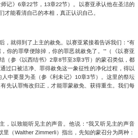
师记》6章22节，13章22节）。以赛亚承认他在圣洁的
们才能看清自己的本相，真正认识自己。
后，就得到了上主的赦免。以赛亚紧接着告诉我们：“有
，你的罪孽便除掉，你的罪恶就赦免了。’”（《以赛亚
结（参《以西结书》2章8节至3章3节）的蒙召类似，都
亚通过口被洁净、罪得赦免这一象征性的净化过程，得以
人中要显为圣（参《利未记》10章3节）。这里的祭坛
只有先认罪悔改归正，才能罪蒙赦免、获得重生。我们每
主，以致能听见主的声音。他说：“我又听见主的声音
alther Zimmerli）指出，先知的蒙召分为两种：