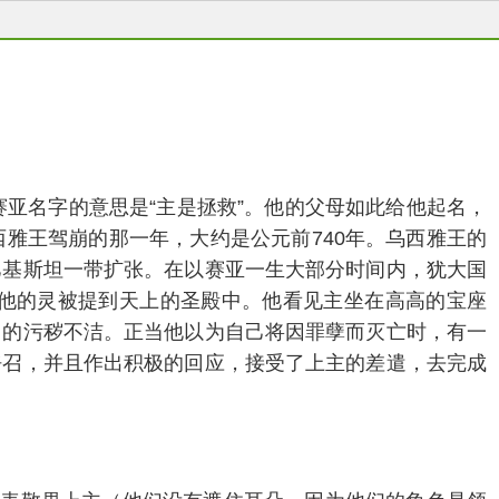
亚名字的意思是“主是拯救”。他的父母如此给他起名，
雅王驾崩的那一年，大约是公元前740年。乌西雅王的
巴基斯坦一带扩张。在以赛亚一生大部分时间内，犹大国
他的灵被提到天上的圣殿中。他看见主坐在高高的宝座
己的污秽不洁。正当他以为自己将因罪孽而灭亡时，有一
呼召，并且作出积极的回应，接受了上主的差遣，去完成