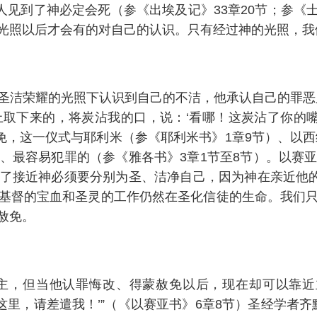
见到了神必定会死（参《出埃及记》33章20节；参《士
光照以后才会有的对自己的认识。只有经过神的光照，我
圣洁荣耀的光照下认识到自己的不洁，他承认自己的罪恶
取下来的，将炭沾我的口，说：‘看哪！这炭沾了你的嘴
免，这一仪式与耶利米（参《耶利米书》1章9节）、以西
、最容易犯罪的（参《雅各书》3章1节至8节）。以赛
了接近神必须要分别为圣、洁净自己，因为神在亲近他的
基督的宝血和圣灵的工作仍然在圣化信徒的生命。我们
赦免。
主，但当他认罪悔改、得蒙赦免以后，现在却可以靠近
，请差遣我！’”（《以赛亚书》6章8节）圣经学者齐默里（W