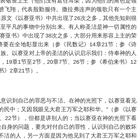
代表敬畏上主（他们没有遮住耳朵，因为他们的角色是领
翅膀飞翔，代表殷勤服侍。撒拉弗连声的颂歌只有一个主
来原文《以赛亚书》中共出现了26次之多，其他先知则很
甚至平凡的事物中分别出来。有人称圣洁是神一切属性的
赛亚书》中出现了38次之多，大部分用来形容上主的荣
要在全地彰显出来（参《民数记》14章21节；参《诗
和民族。以赛亚对上帝的圣洁的认识启示我们：侍奉神的人
19章1节至2节，20章7节、26节；参《希伯来书》12
》2章21节）。
地意识到自己的罪恶与不洁。在神的光照下，以赛亚看见
的民中；又因我眼见大君王万军之耶和华。”（参《以赛
1节、22节），但都是讲别人的；当以赛亚在神的光照下看
解决自身的问题，要先对付自己的罪性，认识到自己的败坏
唇不洁的人，另一方面是因为他见到了大君王万军之耶和