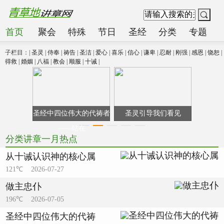
首页
聚会
特殊
节日
圣经
分类
专题
子栏目：|
圣灵
|
侍奉
|
祷告
|
圣洁
|
爱心
|
喜乐
|
信心
|
谦卑
|
忍耐
|
刚强
|
感恩
|
饶恕
|
得救
|
婚姻
|
八福
|
教会
|
顺服
|
十诫
|
圣经中四位伟大的代祷者
圣灵引导我们看见
——站在
分类讲章一月热点
从十诫认识神的核心属
121℃ 2026-07-27
做主忠仆
196℃ 2026-07-05
圣经中四位伟大的代祷